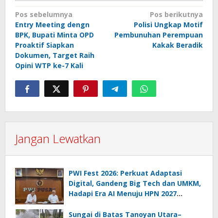
Navigasi
Pos sebelumnya
Pos berikutnya
Entry Meeting dengn
Polisi Ungkap Motif
pos
BPK, Bupati Minta OPD
Pembunuhan Perempuan
Proaktif Siapkan
Kakak Beradik
Dokumen, Target Raih
Opini WTP ke-7 Kali
Jangan Lewatkan
PWI Fest 2026: Perkuat Adaptasi
Digital, Gandeng Big Tech dan UMKM,
Hadapi Era AI Menuju HPN 2027
Lampung
Sungai di Batas Tanoyan Utara–