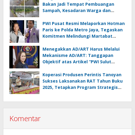
Bakan Jadi Tempat Pembuangan
Sampah, Kesadaran Warga dan
Kontrol Pemerintah Dipertanyakan
PWI Pusat Resmi Melaporkan Hotman
Paris ke Polda Metro Jaya, Tegaskan
Komitmen Melindungi Martabat
Wartawan
Menegakkan AD/ART Harus Melalui
Mekanisme AD/ART: Tanggapan
Objektif atas Artikel “PWI Sulut
Retak, Pro AD/ART vs Konspirasi
Melanggar Aturan”
Koperasi Produsen Perintis Tanoyan
Sukses Laksanakan RAT Tahun Buku
2025, Tetapkan Program Strategis
2026 Hasil Keputusan Anggota
Komentar