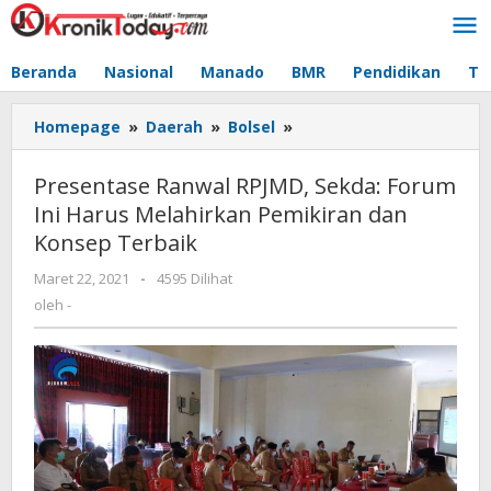
Lewati
ke
konten
Beranda
Nasional
Manado
BMR
Pendidikan
Te
Homepage
»
Daerah
»
Bolsel
»
Presentase
Ranwal
RPJMD,
Presentase Ranwal RPJMD, Sekda: Forum
Sekda:
Ini Harus Melahirkan Pemikiran dan
Forum
Konsep Terbaik
Ini
Harus
Maret 22, 2021
oleh
-
4595 Dilihat
Melahirkan
-
oleh
-
Pemikiran
dan
Konsep
Terbaik