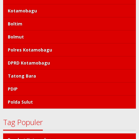
Kotamobagu
Boltim
Bolmut
Polres Kotamobagu
DPRD Kotamobagu
Tatong Bara
PDIP
Polda Sulut
Tag Populer