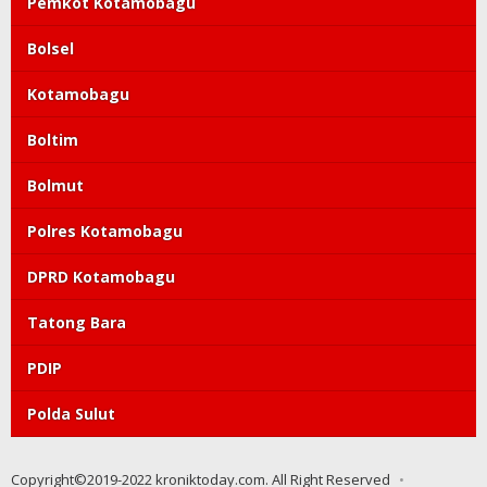
Pemkot Kotamobagu
Bolsel
Kotamobagu
Boltim
Bolmut
Polres Kotamobagu
DPRD Kotamobagu
Tatong Bara
PDIP
Polda Sulut
Copyright©2019-2022 kroniktoday.com. All Right Reserved