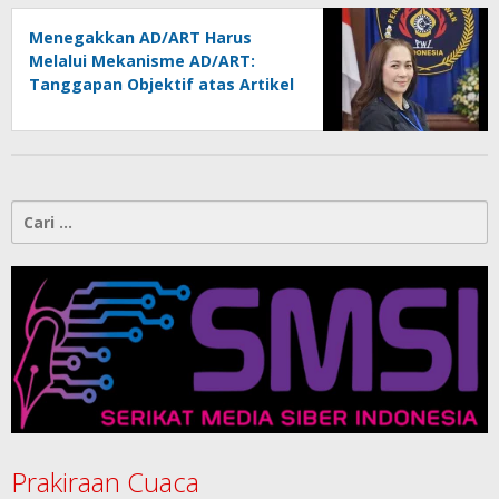
Menegakkan AD/ART Harus
Melalui Mekanisme AD/ART:
Tanggapan Objektif atas Artikel
“PWI Sulut Retak, Pro AD/ART vs
Konspirasi Melanggar Aturan”
Cari
untuk:
Prakiraan Cuaca