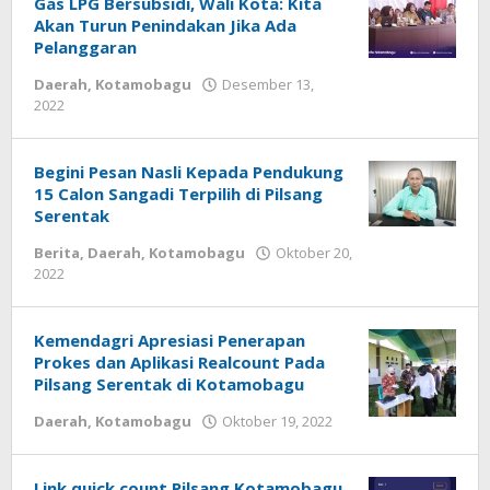
Gas LPG Bersubsidi, Wali Kota: Kita
Akan Turun Penindakan Jika Ada
Pelanggaran
Daerah
,
Kotamobagu
Desember 13,
2022
oleh
Tito
Lantapon
Begini Pesan Nasli Kepada Pendukung
15 Calon Sangadi Terpilih di Pilsang
Serentak
Berita
,
Daerah
,
Kotamobagu
Oktober 20,
2022
oleh
Tito
Lantapon
Kemendagri Apresiasi Penerapan
Prokes dan Aplikasi Realcount Pada
Pilsang Serentak di Kotamobagu
Daerah
,
Kotamobagu
Oktober 19, 2022
oleh
Tito
Lantapon
Link quick count Pilsang Kotamobagu