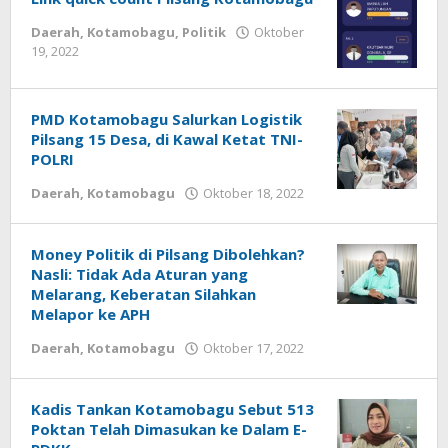
Daerah
,
Kotamobagu
,
Politik
Oktober
19, 2022
oleh
Tito
Lantapon
PMD Kotamobagu Salurkan Logistik
Pilsang 15 Desa, di Kawal Ketat TNI-
POLRI
Daerah
,
Kotamobagu
Oktober 18, 2022
oleh
Tito
Lantapon
Money Politik di Pilsang Dibolehkan?
Nasli: Tidak Ada Aturan yang
Melarang, Keberatan Silahkan
Melapor ke APH
Daerah
,
Kotamobagu
Oktober 17, 2022
oleh
Tito
Lantapon
Kadis Tankan Kotamobagu Sebut 513
Poktan Telah Dimasukan ke Dalam E-