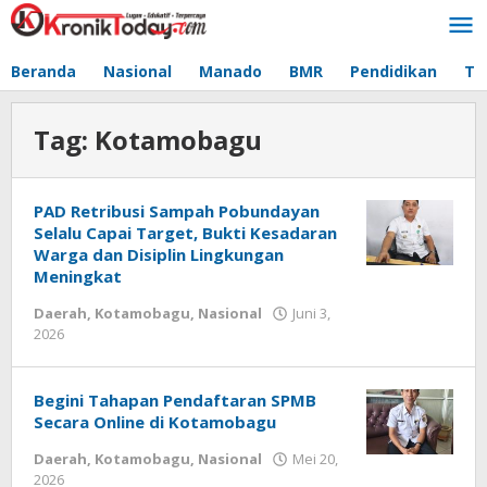
Lewati
ke
konten
Beranda
Nasional
Manado
BMR
Pendidikan
Te
Tag:
Kotamobagu
PAD Retribusi Sampah Pobundayan
Selalu Capai Target, Bukti Kesadaran
Warga dan Disiplin Lingkungan
Meningkat
Daerah
,
Kotamobagu
,
Nasional
Juni 3,
2026
oleh
-
Begini Tahapan Pendaftaran SPMB
Secara Online di Kotamobagu
Daerah
,
Kotamobagu
,
Nasional
Mei 20,
2026
oleh