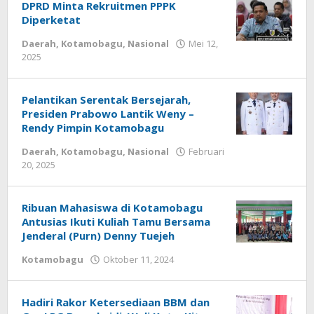
DPRD Minta Rekruitmen PPPK
Diperketat
Daerah
,
Kotamobagu
,
Nasional
Mei 12,
2025
oleh
-
Pelantikan Serentak Bersejarah,
Presiden Prabowo Lantik Weny –
Rendy Pimpin Kotamobagu
Daerah
,
Kotamobagu
,
Nasional
Februari
20, 2025
oleh
-
Ribuan Mahasiswa di Kotamobagu
Antusias Ikuti Kuliah Tamu Bersama
Jenderal (Purn) Denny Tuejeh
Kotamobagu
Oktober 11, 2024
oleh
Alpri
Agogoh
Hadiri Rakor Ketersediaan BBM dan