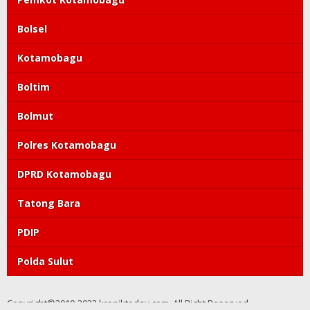
Bolsel
Kotamobagu
Boltim
Bolmut
Polres Kotamobagu
DPRD Kotamobagu
Tatong Bara
PDIP
Polda Sulut
Copyright©2019-2022 kroniktoday.com. All Right Reserved