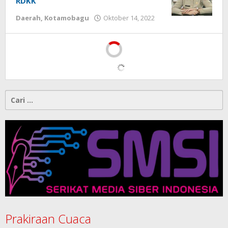
RDKK
Daerah
,
Kotamobagu
Oktober 14, 2022
oleh
Tito
Lantapon
Cari
untuk:
Prakiraan Cuaca