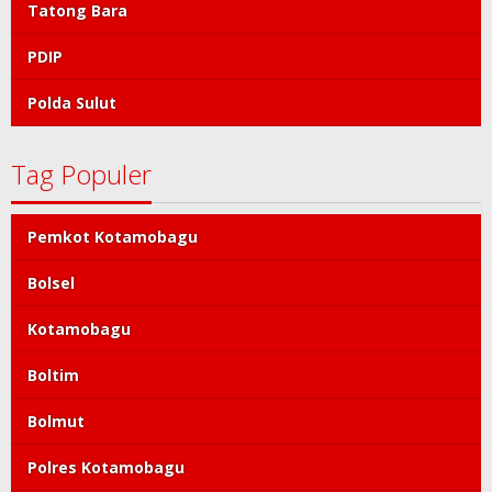
Tatong Bara
PDIP
Polda Sulut
Tag Populer
Pemkot Kotamobagu
Bolsel
Kotamobagu
Boltim
Bolmut
Polres Kotamobagu