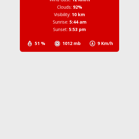
Clouds:
92%
Visibility:
10 km
Sunrise:
5:44 am
Sunset:
5:53 pm
51 %
1012 mb
9 Km/h