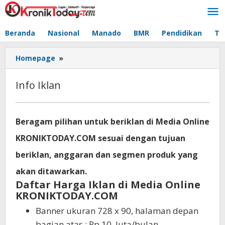
Lewati
ke
konten
Beranda
Nasional
Manado
BMR
Pendidikan
Te
Homepage
»
Info
Iklan
Info Iklan
Mei
Beragam pilihan untuk beriklan di Media Online
17,
2022
KRONIKTODAY.COM sesuai dengan tujuan
oleh
Refandra
beriklan, anggaran dan segmen produk yang
Maani
akan ditawarkan.
Daftar Harga Iklan di Media Online
KRONIKTODAY.COM
Banner ukuran 728 x 90, halaman depan
bagian atas : Rp 10 Juta/bulan