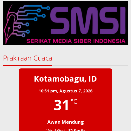
Prakiraan Cuaca
Kotamobagu, ID
10:51 pm,
Agustus 7, 2026
31
°C
Awan Mendung
Wind Gust:
12 Km/h