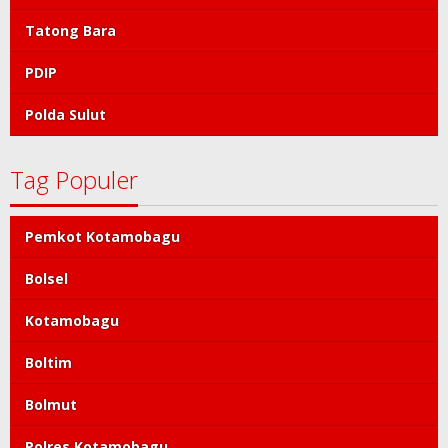
Tatong Bara
PDIP
Polda Sulut
Tag Populer
Pemkot Kotamobagu
Bolsel
Kotamobagu
Boltim
Bolmut
Polres Kotamobagu