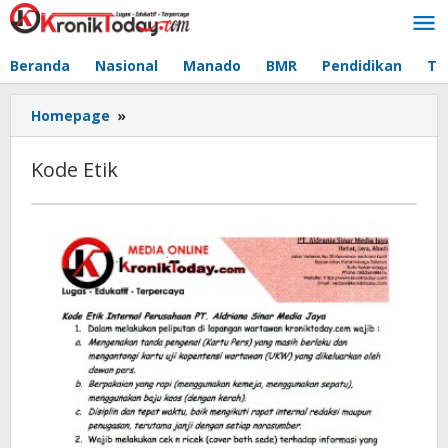
Lewati
ke
konten
Beranda
Nasional
Manado
BMR
Pendidikan
Te
Homepage
»
Kode
Etik
Kode Etik
Oktober
31,
2020
oleh
Refto
Maani