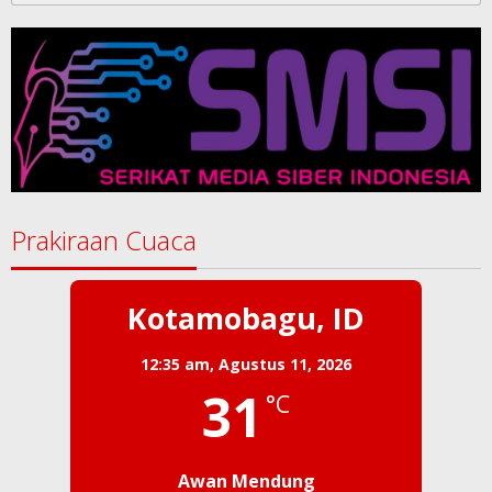
Prakiraan Cuaca
Kotamobagu, ID
12:35 am,
Agustus 11, 2026
31
°C
Awan Mendung