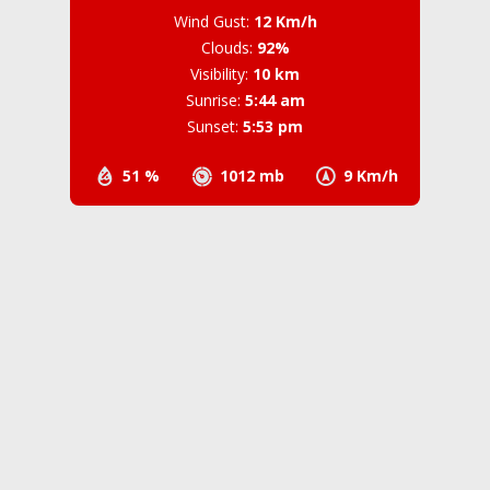
Wind Gust:
12 Km/h
Clouds:
92%
Visibility:
10 km
Sunrise:
5:44 am
Sunset:
5:53 pm
51 %
1012 mb
9 Km/h