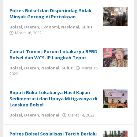
Polres Bolsel dan Disperindag Sidak
Minyak Goreng di Pertokoan
Bolsel
,
Daerah
,
Ekonomi
,
Nasional
,
Sulut
Maret 16, 2022
oleh
-
Camat Tomini: Forum Lokakarya BPBD
Bolsel dan WCS-IP Langkah Tepat
Bolsel
,
Daerah
,
Nasional
,
Sulut
Maret 15,
2022
oleh
-
Bupati Buka Lokakarya Hasil Kajian
Sedimentasi dan Upaya Mitigasinya di
Lanskap Bolsel
Bolsel
,
Daerah
,
Nasional
Maret 14, 2022
oleh
Tonny
Damopolii
Polres Bolsel Sosialisasi Tertib Berlalu