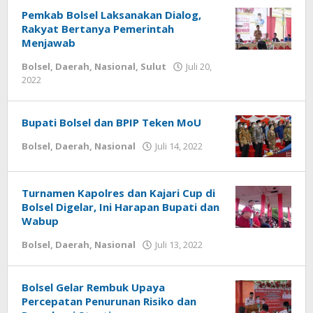
Pemkab Bolsel Laksanakan Dialog,
Rakyat Bertanya Pemerintah
Menjawab
Bolsel
,
Daerah
,
Nasional
,
Sulut
Juli 20,
2022
oleh
-
Bupati Bolsel dan BPIP Teken MoU
Bolsel
,
Daerah
,
Nasional
Juli 14, 2022
oleh
-
Turnamen Kapolres dan Kajari Cup di
Bolsel Digelar, Ini Harapan Bupati dan
Wabup
Bolsel
,
Daerah
,
Nasional
Juli 13, 2022
oleh
-
Bolsel Gelar Rembuk Upaya
Percepatan Penurunan Risiko dan