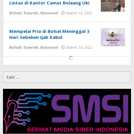
Lintas di Kantor Camat Bolaang Uki
Bolsel
,
Daerah
,
Nasional
Maret 14, 2022
oleh
Tonny
Damopolii
Mempelai Pria di Bolsel Meninggal 3
Hari Sebelum Ijab Kabul
Bolsel
,
Daerah
,
Nasional
Maret 14, 2022
oleh
Tonny
Damopolii
Cari
untuk: