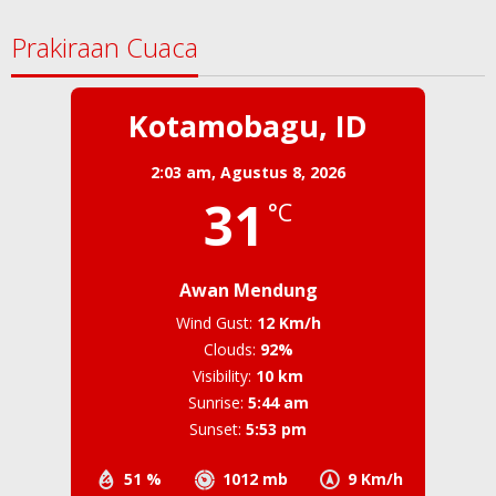
Prakiraan Cuaca
Kotamobagu, ID
2:03 am,
Agustus 8, 2026
31
°C
Awan Mendung
Wind Gust:
12 Km/h
Clouds:
92%
Visibility:
10 km
Sunrise:
5:44 am
Sunset:
5:53 pm
51 %
1012 mb
9 Km/h