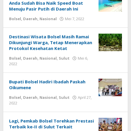
Anda Sudah Bisa Naik Speed Boat
Menuju Pasir Putih di Daerah Ini
Bolsel
,
Daerah
,
Nasional
Mei 7, 2022
oleh
-
Destinasi Wisata Bolsel Masih Ramai
Dikunjungi Warga, Tetap Menerapkan
Protokol Kesehatan Ketat
Bolsel
,
Daerah
,
Nasional
,
Sulut
Mei 6,
2022
oleh
-
Bupati Bolsel Hadiri Ibadah Paskah
Oikumene
Bolsel
,
Daerah
,
Nasional
,
Sulut
April 27,
2022
oleh
-
Lagi, Pemkab Bolsel Torehkan Prestasi
Terbaik ke-II di Sulut Terkait