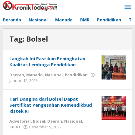
Lewati
ke
konten
Beranda
Nasional
Manado
BMR
Pendidikan
Te
Tag:
Bolsel
Langkah Ini Pastikan Peningkatan
Kualitas Lembaga Pendidikan
Daerah
,
Manado
,
Nasional
,
Pendidikan
Januari 12, 2023
oleh
-
Tari Dangisa dari Bolsel Dapat
Sertifikat Pengesahan Kemendikbud
Ristek RI
Advetorial
,
Bolsel
,
Daerah
,
Nasional
,
Sulut
Desember 9, 2022
oleh
-