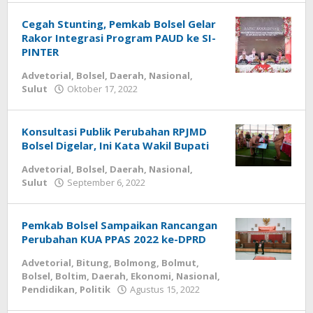
Cegah Stunting, Pemkab Bolsel Gelar
Rakor Integrasi Program PAUD ke SI-
PINTER
Advetorial
,
Bolsel
,
Daerah
,
Nasional
,
Sulut
Oktober 17, 2022
oleh
-
Konsultasi Publik Perubahan RPJMD
Bolsel Digelar, Ini Kata Wakil Bupati
Advetorial
,
Bolsel
,
Daerah
,
Nasional
,
Sulut
September 6, 2022
oleh
-
Pemkab Bolsel Sampaikan Rancangan
Perubahan KUA PPAS 2022 ke-DPRD
Advetorial
,
Bitung
,
Bolmong
,
Bolmut
,
Bolsel
,
Boltim
,
Daerah
,
Ekonomi
,
Nasional
,
Pendidikan
,
Politik
Agustus 15, 2022
oleh
-