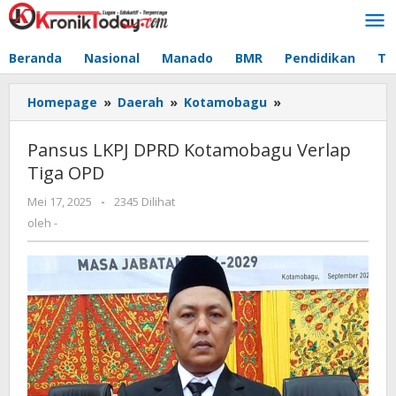
Lewati
ke
konten
Beranda
Nasional
Manado
BMR
Pendidikan
Te
Homepage
»
Daerah
»
Kotamobagu
»
Pansus
LKPJ
DPRD
Pansus LKPJ DPRD Kotamobagu Verlap
Kotamobagu
Tiga OPD
Verlap
Tiga
Mei 17, 2025
oleh
-
2345 Dilihat
OPD
-
oleh
-