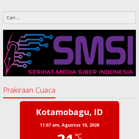
Cari
untuk:
Prakiraan Cuaca
Kotamobagu, ID
11:07 am,
Agustus 10, 2026
°C