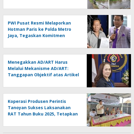
Kontrol Pemerintah
Dipertanyakan
PWI Pusat Resmi Melaporkan
Hotman Paris ke Polda Metro
Jaya, Tegaskan Komitmen
Melindungi Martabat Wartawan
Menegakkan AD/ART Harus
Melalui Mekanisme AD/ART:
Tanggapan Objektif atas Artikel
“PWI Sulut Retak, Pro AD/ART vs
Konspirasi Melanggar Aturan”
Koperasi Produsen Perintis
Tanoyan Sukses Laksanakan
RAT Tahun Buku 2025, Tetapkan
Program Strategis 2026 Hasil
Keputusan Anggota