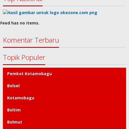
Feed has no items.
Komentar Terbaru
Topik Populer
Pemkot Kotamobagu
Bolsel
Kotamobagu
Boltim
Bolmut