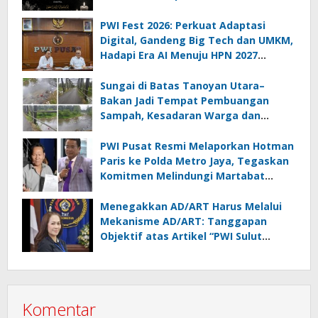
Korban Drag Race Kotamobagu
PWI Fest 2026: Perkuat Adaptasi
Digital, Gandeng Big Tech dan UMKM,
Hadapi Era AI Menuju HPN 2027
Lampung
Sungai di Batas Tanoyan Utara–
Bakan Jadi Tempat Pembuangan
Sampah, Kesadaran Warga dan
Kontrol Pemerintah Dipertanyakan
PWI Pusat Resmi Melaporkan Hotman
Paris ke Polda Metro Jaya, Tegaskan
Komitmen Melindungi Martabat
Wartawan
Menegakkan AD/ART Harus Melalui
Mekanisme AD/ART: Tanggapan
Objektif atas Artikel “PWI Sulut
Retak, Pro AD/ART vs Konspirasi
Melanggar Aturan”
Komentar