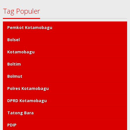
Tag Populer
Pemkot Kotamobagu
Bolsel
Kotamobagu
Boltim
Bolmut
Polres Kotamobagu
DPRD Kotamobagu
Tatong Bara
PDIP