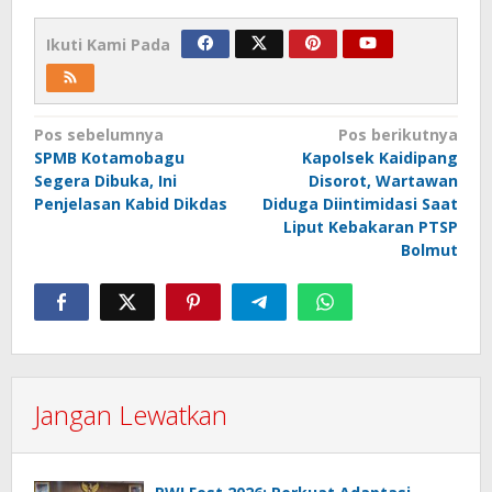
Ikuti Kami Pada
Navigasi
Pos sebelumnya
Pos berikutnya
SPMB Kotamobagu
Kapolsek Kaidipang
pos
Segera Dibuka, Ini
Disorot, Wartawan
Penjelasan Kabid Dikdas
Diduga Diintimidasi Saat
Liput Kebakaran PTSP
Bolmut
Jangan Lewatkan