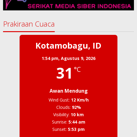
Prakiraan Cuaca
Kotamobagu, ID
1:54 pm,
Agustus 9, 2026
31
°C
Awan Mendung
Wind Gust:
12 Km/h
Clouds:
92%
Visibility:
10 km
Sunrise:
5:44 am
Sunset:
5:53 pm