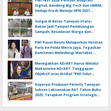
PWI Fest 2026: Perkuat Adaptasi
Digital, Gandeng Big Tech dan UMKM,
Hadapi Era AI Menuju HPN 2027
Lampung
Sungai di Batas Tanoyan Utara–
Bakan Jadi Tempat Pembuangan
Sampah, Kesadaran Warga dan
Kontrol Pemerintah Dipertanyakan
PWI Pusat Resmi Melaporkan Hotman
Paris ke Polda Metro Jaya, Tegaskan
Komitmen Melindungi Martabat
Wartawan
Menegakkan AD/ART Harus Melalui
Mekanisme AD/ART: Tanggapan
Objektif atas Artikel “PWI Sulut
Retak, Pro AD/ART vs Konspirasi
Melanggar Aturan”
Koperasi Produsen Perintis Tanoyan
Sukses Laksanakan RAT Tahun Buku
2025, Tetapkan Program Strategis
2026 Hasil Keputusan Anggota