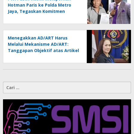
Hotman Paris ke Polda Metro
Jaya, Tegaskan Komitmen
Melindungi Martabat Wartawan
Menegakkan AD/ART Harus
Melalui Mekanisme AD/ART:
Tanggapan Objektif atas Artikel
“PWI Sulut Retak, Pro AD/ART vs
Konspirasi Melanggar Aturan”
Cari
untuk: