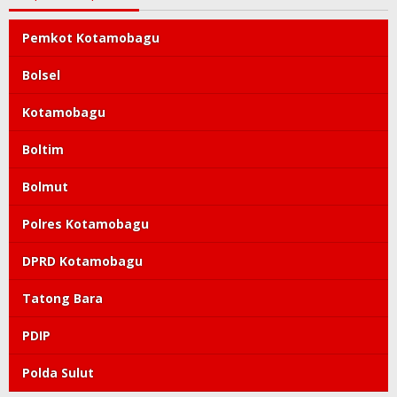
Pemkot Kotamobagu
Bolsel
Kotamobagu
Boltim
Bolmut
Polres Kotamobagu
DPRD Kotamobagu
Tatong Bara
PDIP
Polda Sulut