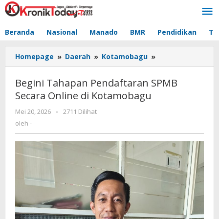
Lewati
ke
konten
Beranda
Nasional
Manado
BMR
Pendidikan
Te
Homepage
»
Daerah
»
Kotamobagu
»
Begini
Tahapan
Pendaftaran
Begini Tahapan Pendaftaran SPMB
SPMB
Secara Online di Kotamobagu
Secara
Online
Mei 20, 2026
oleh
-
2711 Dilihat
di
-
oleh
-
Kotamobagu