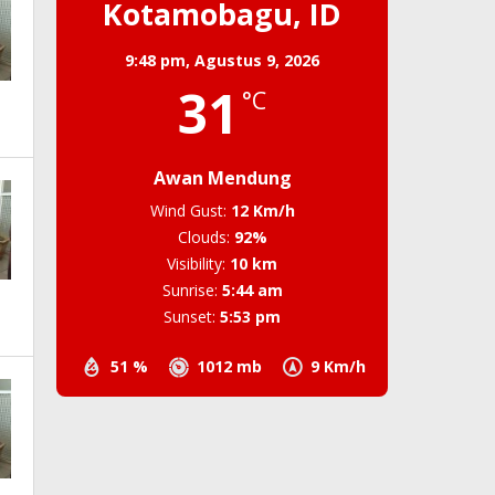
Kotamobagu, ID
9:48 pm,
Agustus 9, 2026
31
°C
Awan Mendung
Wind Gust:
12 Km/h
Clouds:
92%
Visibility:
10 km
Sunrise:
5:44 am
Sunset:
5:53 pm
51 %
1012 mb
9 Km/h