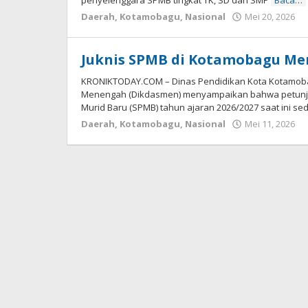
penyelenggara SPMB tingkat TK, SD dan SMP
Baca…
Daerah
,
Kotamobagu
,
Nasional
Mei 20, 2026
o
-
Juknis SPMB di Kotamobagu M
KRONIKTODAY.COM – Dinas Pendidikan Kota Kotamoba
Menengah (Dikdasmen) menyampaikan bahwa petunjuk
Murid Baru (SPMB) tahun ajaran 2026/2027 saat ini s
Daerah
,
Kotamobagu
,
Nasional
Mei 11, 2026
o
-