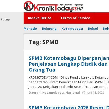
Lewati
ke
konten
Indeks Berita
Terms of Service
tutup
Manado
Bolmong
Kotamobagu
Bolsel
Bol
Tag:
SPMB
SPMB Kotamobagu Diperpanjang 
Penjelasan Lengkap Disdik dan
Orang Tua
KRONIKTODAY.COM – Dinas Pendidikan Kota Kotamo
pendaftaran Sistem Penerimaan Murid Baru (SPMB) Ta
Juni 2026. Kebijakan ini diambil setelah capaian pend
Daerah
,
Kotamobagu
,
Nasional
Juni 11, 2026
o
-
SPMB Kotamobagu 2026 Resmi Di