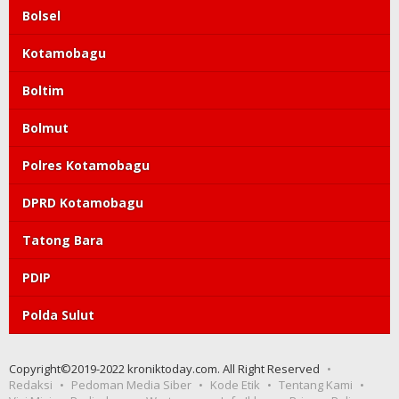
Bolsel
Kotamobagu
Boltim
Bolmut
Polres Kotamobagu
DPRD Kotamobagu
Tatong Bara
PDIP
Polda Sulut
Copyright©2019-2022 kroniktoday.com. All Right Reserved
Redaksi
Pedoman Media Siber
Kode Etik
Tentang Kami