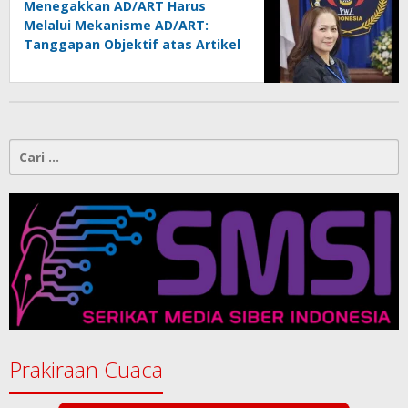
Menegakkan AD/ART Harus
Melalui Mekanisme AD/ART:
Tanggapan Objektif atas Artikel
“PWI Sulut Retak, Pro AD/ART vs
Konspirasi Melanggar Aturan”
Cari
untuk:
Prakiraan Cuaca