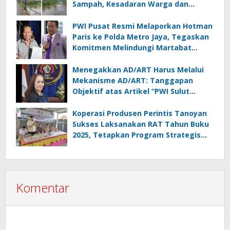
Sampah, Kesadaran Warga dan
Kontrol Pemerintah Dipertanyakan
PWI Pusat Resmi Melaporkan Hotman
Paris ke Polda Metro Jaya, Tegaskan
Komitmen Melindungi Martabat
Wartawan
Menegakkan AD/ART Harus Melalui
Mekanisme AD/ART: Tanggapan
Objektif atas Artikel “PWI Sulut
Retak, Pro AD/ART vs Konspirasi
Melanggar Aturan”
Koperasi Produsen Perintis Tanoyan
Sukses Laksanakan RAT Tahun Buku
2025, Tetapkan Program Strategis
2026 Hasil Keputusan Anggota
Komentar