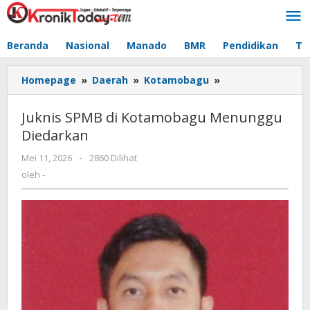
Lewati
ke
konten
Beranda
Nasional
Manado
BMR
Pendidikan
Te
Homepage
»
Daerah
»
Kotamobagu
»
Juknis
SPMB
di
Juknis SPMB di Kotamobagu Menunggu
Kotamobagu
Diedarkan
Menunggu
Diedarkan
Mei 11, 2026
oleh
-
2860 Dilihat
-
oleh
-