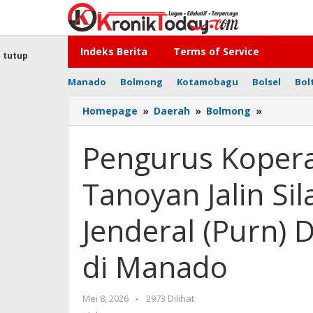
Lewati
ke
konten
Indeks Berita
Terms of Service
tutup
Manado
Bolmong
Kotamobagu
Bolsel
Bol
Homepage
»
Daerah
»
Bolmong
»
Pengurus
Koperasi
Produsen
Pengurus Kopera
Perintis
Tanoyan
Tanoyan Jalin S
Jalin
Silaturah
Bersama
Jenderal (Purn
KSP
Jenderal
di Manado
(Purn)
Dudung
Abdurac
Mei 8, 2026
oleh
-
2973 Dilihat
di
-