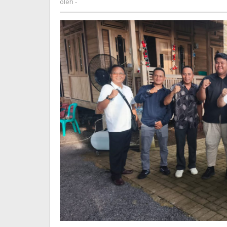
oleh
-
Manado