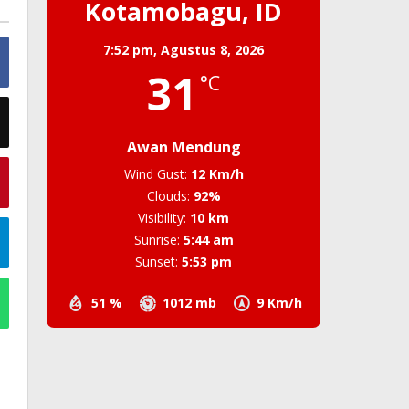
Kotamobagu, ID
7:52 pm,
Agustus 8, 2026
31
°C
Awan Mendung
Wind Gust:
12 Km/h
Clouds:
92%
Visibility:
10 km
Sunrise:
5:44 am
Sunset:
5:53 pm
51 %
1012 mb
9 Km/h