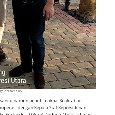
ggo bersama KSP.
 santai namun penuh makna. Keakraban
 koperasi dengan Kepala Staf Kepresidenan.
ketika Jenderal (Purn) Dudung Abdurachman