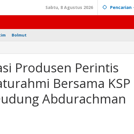
Sabtu, 8 Agustus 2026
Pencarian
tim
Bolmut
si Produsen Perintis
ilaturahmi Bersama KSP
mi
) Dudung Abdurachman
hman