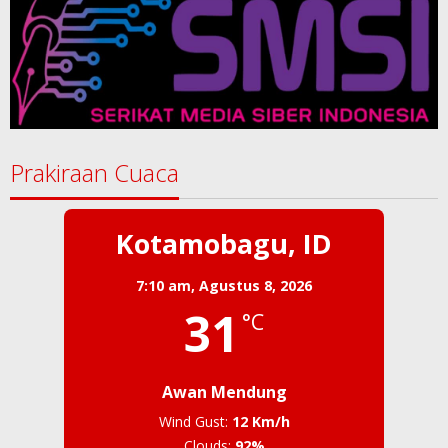
Prakiraan Cuaca
Kotamobagu, ID
7:10 am,
Agustus 8, 2026
31
°C
Awan Mendung
Wind Gust:
12 Km/h
Clouds:
92%