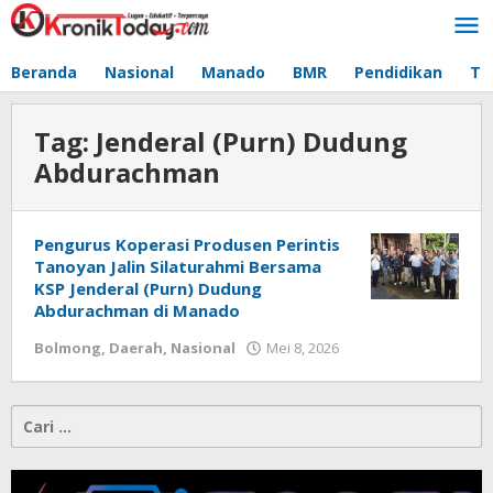
Lewati
ke
konten
Beranda
Nasional
Manado
BMR
Pendidikan
Te
Tag:
Jenderal (Purn) Dudung
Abdurachman
Pengurus Koperasi Produsen Perintis
Tanoyan Jalin Silaturahmi Bersama
KSP Jenderal (Purn) Dudung
Abdurachman di Manado
Bolmong
,
Daerah
,
Nasional
Mei 8, 2026
oleh
-
Cari
untuk: