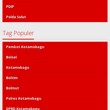
PDIP
Polda Sulut
Tag Populer
Pemkot Kotamobagu
Bolsel
Kotamobagu
Boltim
Bolmut
Polres Kotamobagu
DPRD Kotamobagu