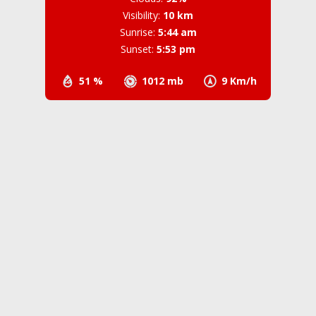
Visibility:
10 km
Sunrise:
5:44 am
Sunset:
5:53 pm
51 %
1012 mb
9 Km/h