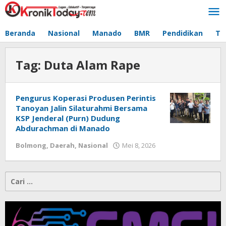
Lewati
ke
konten
Beranda
Nasional
Manado
BMR
Pendidikan
Te
Tag:
Duta Alam Rape
Pengurus Koperasi Produsen Perintis
Tanoyan Jalin Silaturahmi Bersama
KSP Jenderal (Purn) Dudung
Abdurachman di Manado
Bolmong
,
Daerah
,
Nasional
Mei 8, 2026
oleh
-
Cari
untuk: