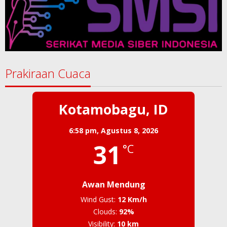
Prakiraan Cuaca
Kotamobagu, ID
6:58 pm,
Agustus 8, 2026
31
°C
Awan Mendung
Wind Gust:
12 Km/h
Clouds:
92%
Visibility:
10 km