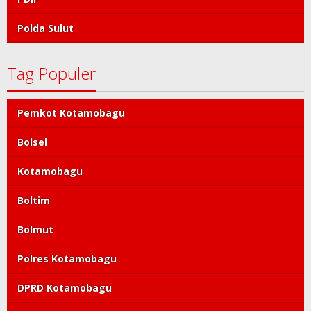
Polda Sulut
Tag Populer
Pemkot Kotamobagu
Bolsel
Kotamobagu
Boltim
Bolmut
Polres Kotamobagu
DPRD Kotamobagu