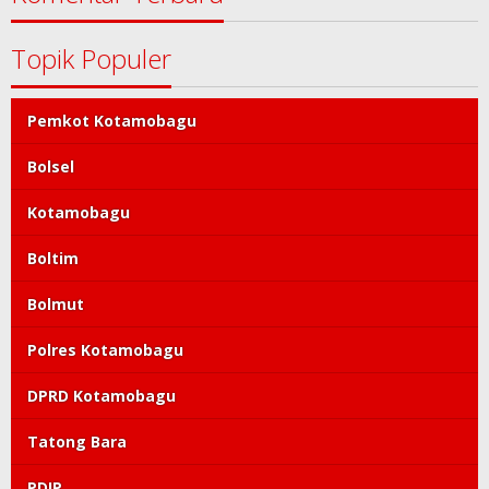
Topik Populer
Pemkot Kotamobagu
Bolsel
Kotamobagu
Boltim
Bolmut
Polres Kotamobagu
DPRD Kotamobagu
Tatong Bara
PDIP