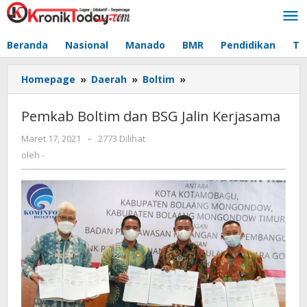
Lewati
ke
konten
Beranda
Nasional
Manado
BMR
Pendidikan
Te
Homepage
»
Daerah
»
Boltim
»
Pemkab
Boltim
dan
Pemkab Boltim dan BSG Jalin Kerjasama
BSG
Jalin
Maret 17, 2021
oleh
-
2773 Dilihat
Kerjasama
-
oleh
-