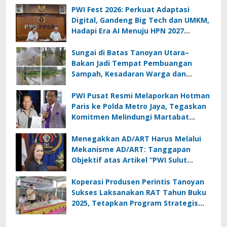
PWI Fest 2026: Perkuat Adaptasi
Digital, Gandeng Big Tech dan UMKM,
Hadapi Era AI Menuju HPN 2027
Lampung
Sungai di Batas Tanoyan Utara–
Bakan Jadi Tempat Pembuangan
Sampah, Kesadaran Warga dan
Kontrol Pemerintah Dipertanyakan
PWI Pusat Resmi Melaporkan Hotman
Paris ke Polda Metro Jaya, Tegaskan
Komitmen Melindungi Martabat
Wartawan
Menegakkan AD/ART Harus Melalui
Mekanisme AD/ART: Tanggapan
Objektif atas Artikel “PWI Sulut
Retak, Pro AD/ART vs Konspirasi
Melanggar Aturan”
Koperasi Produsen Perintis Tanoyan
Sukses Laksanakan RAT Tahun Buku
2025, Tetapkan Program Strategis
2026 Hasil Keputusan Anggota