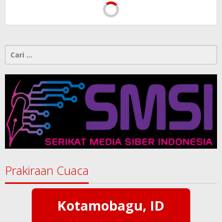
Cari
untuk:
Prakiraan Cuaca
Kotamobagu, ID