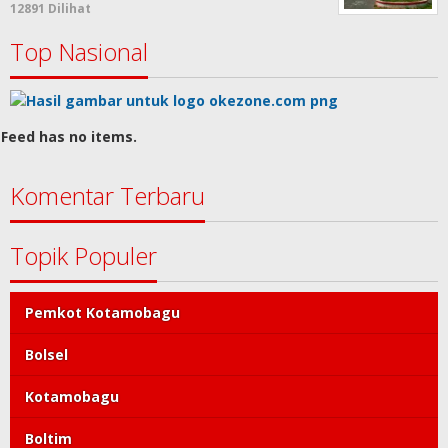
12891 Dilihat
Top Nasional
Feed has no items.
Komentar Terbaru
Topik Populer
Pemkot Kotamobagu
Bolsel
Kotamobagu
Boltim