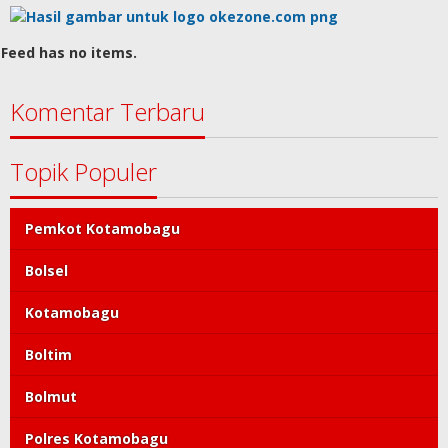
Feed has no items.
Komentar Terbaru
Topik Populer
Pemkot Kotamobagu
Bolsel
Kotamobagu
Boltim
Bolmut
Polres Kotamobagu