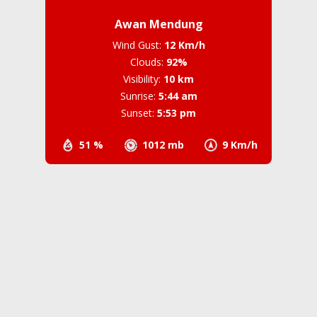
Awan Mendung
Wind Gust:
12 Km/h
Clouds:
92%
Visibility:
10 km
Sunrise:
5:44 am
Sunset:
5:53 pm
51 %
1012 mb
9 Km/h