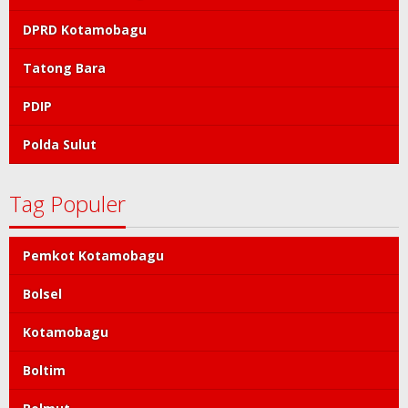
DPRD Kotamobagu
Tatong Bara
PDIP
Polda Sulut
Tag Populer
Pemkot Kotamobagu
Bolsel
Kotamobagu
Boltim