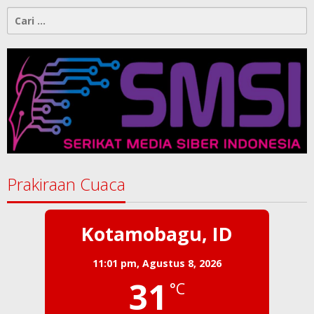
Cari
untuk:
Prakiraan Cuaca
Kotamobagu, ID
11:01 pm,
Agustus 8, 2026
31
°C