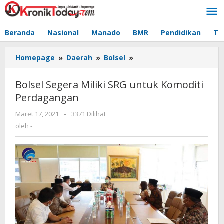
Lewati
ke
konten
Beranda
Nasional
Manado
BMR
Pendidikan
Te
Homepage
»
Daerah
»
Bolsel
»
Bolsel
Segera
Miliki
Bolsel Segera Miliki SRG untuk Komoditi
SRG
Perdagangan
untuk
Komoditi
Maret 17, 2021
oleh
-
3371 Dilihat
Perdagangan
-
oleh
-