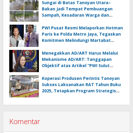
Sungai di Batas Tanoyan Utara–
Bakan Jadi Tempat Pembuangan
Sampah, Kesadaran Warga dan
Kontrol Pemerintah Dipertanyakan
PWI Pusat Resmi Melaporkan Hotman
Paris ke Polda Metro Jaya, Tegaskan
Komitmen Melindungi Martabat
Wartawan
Menegakkan AD/ART Harus Melalui
Mekanisme AD/ART: Tanggapan
Objektif atas Artikel “PWI Sulut
Retak, Pro AD/ART vs Konspirasi
Melanggar Aturan”
Koperasi Produsen Perintis Tanoyan
Sukses Laksanakan RAT Tahun Buku
2025, Tetapkan Program Strategis
2026 Hasil Keputusan Anggota
Komentar