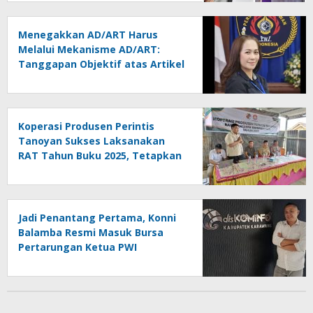
Menegakkan AD/ART Harus
Melalui Mekanisme AD/ART:
Tanggapan Objektif atas Artikel
“PWI Sulut Retak, Pro AD/ART vs
Konspirasi Melanggar Aturan”
Koperasi Produsen Perintis
Tanoyan Sukses Laksanakan
RAT Tahun Buku 2025, Tetapkan
Program Strategis 2026 Hasil
Keputusan Anggota
Jadi Penantang Pertama, Konni
Balamba Resmi Masuk Bursa
Pertarungan Ketua PWI
Kotamobagu