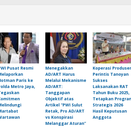
PWI Pusat Resmi
Menegakkan
Koperasi Produse
Melaporkan
AD/ART Harus
Perintis Tanoyan
Hotman Paris ke
Melalui Mekanisme
Sukses
Polda Metro Jaya,
AD/ART:
Laksanakan RAT
Tegaskan
Tanggapan
Tahun Buku 2025,
Komitmen
Objektif atas
Tetapkan Progra
Melindungi
Artikel “PWI Sulut
Strategis 2026
Martabat
Retak, Pro AD/ART
Hasil Keputusan
Wartawan
vs Konspirasi
Anggota
Melanggar Aturan”