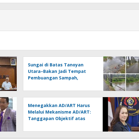
Sungai di Batas Tanoyan
Utara–Bakan Jadi Tempat
Pembuangan Sampah,
Kesadaran Warga dan
Kontrol Pemerintah
Dipertanyakan
Menegakkan AD/ART Harus
Melalui Mekanisme AD/ART:
Tanggapan Objektif atas
Artikel “PWI Sulut Retak, Pro
AD/ART vs Konspirasi
Melanggar Aturan”