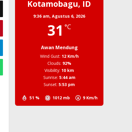
Kotamobagu, ID
9:36 am,
Agustus 6, 2026
31
°C
Awan Mendung
Wind Gust:
12 Km/h
Clouds:
92%
Visibility:
10 km
Sunrise:
5:44 am
Sunset:
5:53 pm
51 %
1012 mb
9 Km/h