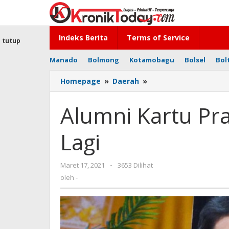
Lewati
ke
konten
Indeks Berita
Terms of Service
tutup
Manado
Bolmong
Kotamobagu
Bolsel
Bol
Homepage
»
Daerah
»
Alumni
Kartu
Prakerja
Alumni Kartu Pr
Dapat
Bantuan
Lagi
Lagi
Maret 17, 2021
oleh
-
3653 Dilihat
-
oleh
-