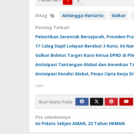
Ditag
Airlangga Hartarto
Golkar
Posting Terkait
Pelantikan Serentak Bersejarah, Presiden P
17 Caleg Dapil Lolayan Berebut 3 Kursi, Ini
Golkar Bolmut Target Kursi Ketua DPRD di Pil
Antisipasi Tantangan Global dan Amankan Tar
Antisipasi Kondisi Global, Perpu Cipta Kerja D
oleh
-
Ikuti Kami Pada
Navigasi
Pos sebelumnya
Ini Pidato Sekjen AMAN, 22 Tahun HKMAN
pos