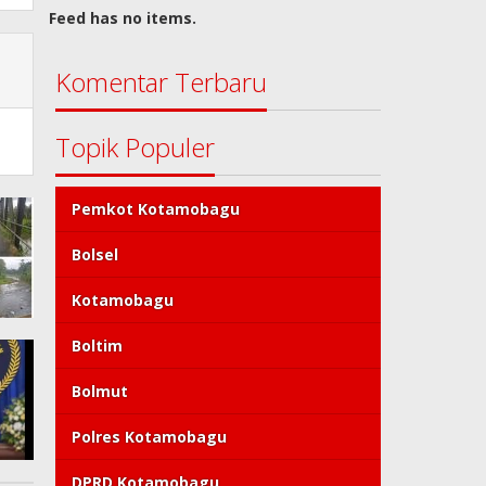
Feed has no items.
Komentar Terbaru
Topik Populer
Pemkot Kotamobagu
Bolsel
Kotamobagu
Boltim
Bolmut
Polres Kotamobagu
DPRD Kotamobagu