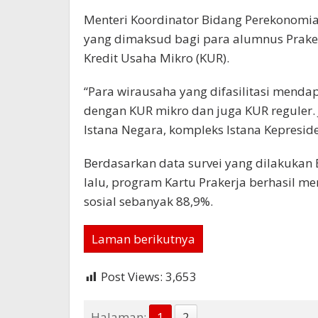
Menteri Koordinator Bidang Perekonomia
yang dimaksud bagi para alumnus Praker
Kredit Usaha Mikro (KUR).
“Para wirausaha yang difasilitasi menda
dengan KUR mikro dan juga KUR reguler. J
Istana Negara, kompleks Istana Kepreside
Berdasarkan data survei yang dilakukan 
lalu, program Kartu Prakerja berhasil m
sosial sebanyak 88,9%.
Laman berikutnya
Post Views:
3,653
Halaman:
1
2