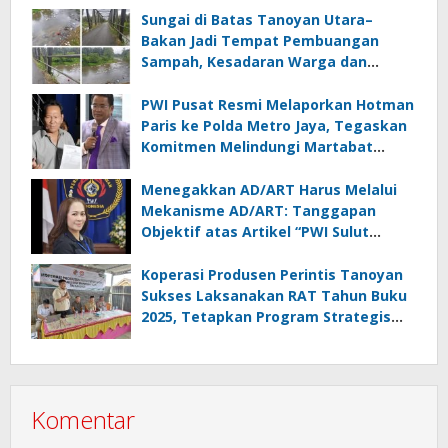
Sungai di Batas Tanoyan Utara–
Bakan Jadi Tempat Pembuangan
Sampah, Kesadaran Warga dan
Kontrol Pemerintah Dipertanyakan
PWI Pusat Resmi Melaporkan Hotman
Paris ke Polda Metro Jaya, Tegaskan
Komitmen Melindungi Martabat
Wartawan
Menegakkan AD/ART Harus Melalui
Mekanisme AD/ART: Tanggapan
Objektif atas Artikel “PWI Sulut
Retak, Pro AD/ART vs Konspirasi
Melanggar Aturan”
Koperasi Produsen Perintis Tanoyan
Sukses Laksanakan RAT Tahun Buku
2025, Tetapkan Program Strategis
2026 Hasil Keputusan Anggota
Komentar