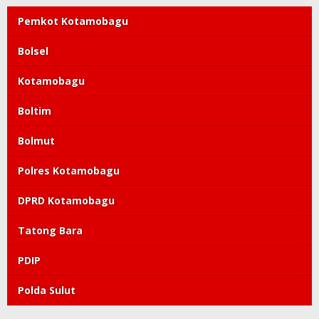
Pemkot Kotamobagu
Bolsel
Kotamobagu
Boltim
Bolmut
Polres Kotamobagu
DPRD Kotamobagu
Tatong Bara
PDIP
Polda Sulut