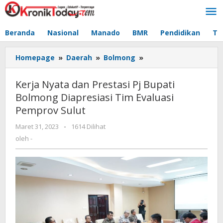
Lewati
ke
konten
Beranda
Nasional
Manado
BMR
Pendidikan
Te
Homepage
»
Daerah
»
Bolmong
»
Kerja
Nyata
dan
Kerja Nyata dan Prestasi Pj Bupati
Prestasi
Bolmong Diapresiasi Tim Evaluasi
Pj
Pemprov Sulut
Bupati
Bolmong
Maret 31, 2023
oleh
-
1614 Dilihat
Diapresiasi
-
oleh
-
Tim
Evaluasi
Pemprov
Sulut