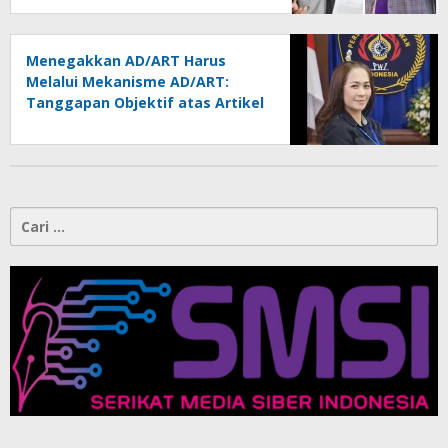
Menegakkan AD/ART Harus
Melalui Mekanisme AD/ART:
Tanggapan Objektif atas Artikel
“PWI Sulut Retak, Pro AD/ART vs
Konspirasi Melanggar Aturan”
Cari
untuk: