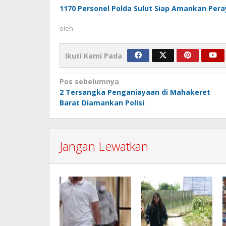
1170 Personel Polda Sulut Siap Amankan Per
oleh
-
Ikuti Kami Pada
Navigasi
Pos sebelumnya
2 Tersangka Penganiayaan di Mahakeret
pos
Barat Diamankan Polisi
Jangan Lewatkan