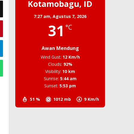
Kotamobagu, ID
7:27 am,
Agustus 7, 2026
31
°C
Awan Mendung
Wind Gust:
12 Km/h
Clouds:
92%
Visibility:
10 km
Sunrise:
5:44 am
Sunset:
5:53 pm
51 %
1012 mb
9 Km/h