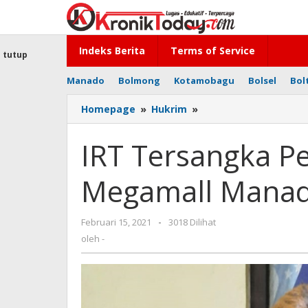
Lewati
ke
konten
Indeks Berita
Terms of Service
tutup
Manado
Bolmong
Kotamobagu
Bolsel
Bol
Homepage
»
Hukrim
»
IRT
Tersangka
Pencurian
IRT Tersangka P
Handphone
di
Megamall Mana
Megamall
Manado
Diamankan
Februari 15, 2021
oleh
-
3018 Dilihat
-
oleh
-