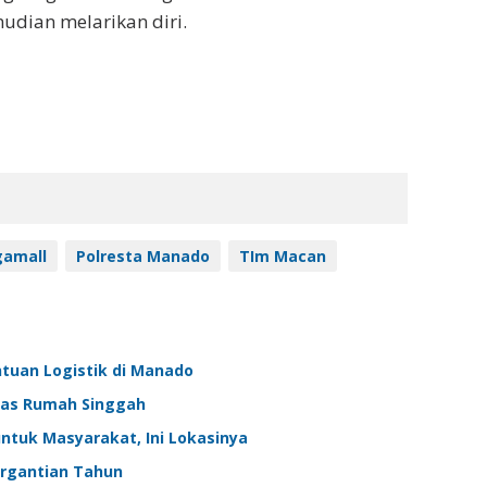
dian melarikan diri.
amall
Polresta Manado
TIm Macan
ntuan Logistik di Manado
itas Rumah Singgah
ntuk Masyarakat, Ini Lokasinya
rgantian Tahun