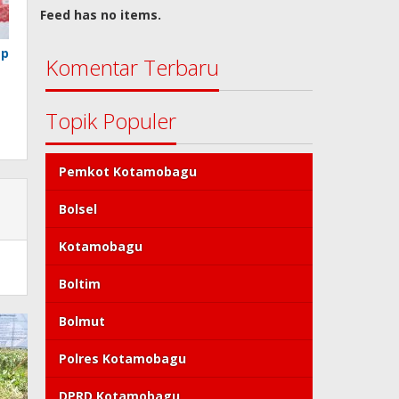
Feed has no items.
ap
Komentar Terbaru
Topik Populer
Pemkot Kotamobagu
Bolsel
Kotamobagu
Boltim
Bolmut
Polres Kotamobagu
DPRD Kotamobagu