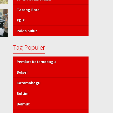
Tatong Bara
PDIP
Polda Sulut
Tag Populer
Pemkot Kotamobagu
Bolsel
Kotamobagu
Boltim
Bolmut