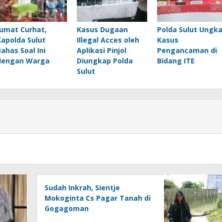
Jumat Curhat,
Kasus Dugaan
Polda Sulut Ungk
Kapolda Sulut
Illegal Acces oleh
Kasus
Bahas Soal Ini
Aplikasi Pinjol
Pengancaman di
dengan Warga
Diungkap Polda
Bidang ITE
Sulut
Sudah Inkrah, Sientje
Mokoginta Cs Pagar Tanah di
Gogagoman