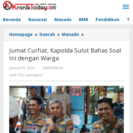
Lewati
ke
konten
Beranda
Nasional
Manado
BMR
Pendidikan
Te
Homepage
»
Daerah
»
Manado
»
Jumat
Curhat,
Kapolda
Jumat Curhat, Kapolda Sulut Bahas Soal
Sulut
Ini dengan Warga
Bahas
Soal
Januari 6, 2023
oleh
-
2658 Dilihat
Ini
Tito
oleh
Tito Lantapon
dengan
Lantapon
Warga