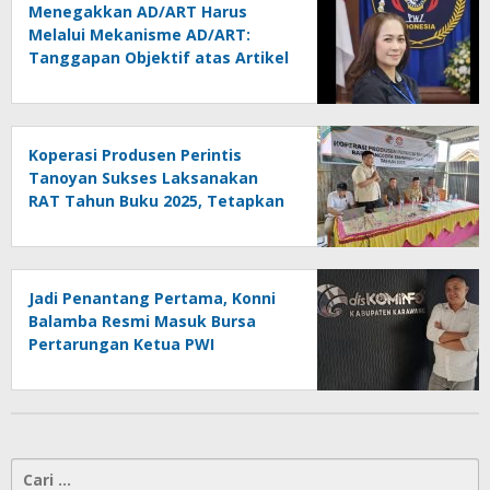
Menegakkan AD/ART Harus
Melalui Mekanisme AD/ART:
Tanggapan Objektif atas Artikel
“PWI Sulut Retak, Pro AD/ART vs
Konspirasi Melanggar Aturan”
Koperasi Produsen Perintis
Tanoyan Sukses Laksanakan
RAT Tahun Buku 2025, Tetapkan
Program Strategis 2026 Hasil
Keputusan Anggota
Jadi Penantang Pertama, Konni
Balamba Resmi Masuk Bursa
Pertarungan Ketua PWI
Kotamobagu
Cari