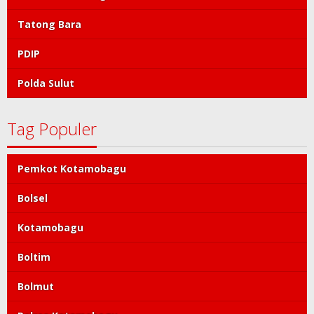
Tatong Bara
PDIP
Polda Sulut
Tag Populer
Pemkot Kotamobagu
Bolsel
Kotamobagu
Boltim
Bolmut