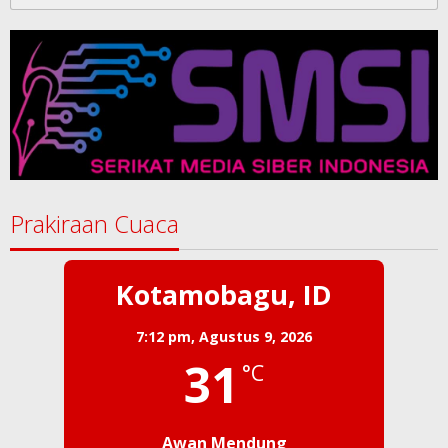
untuk:
Prakiraan Cuaca
Kotamobagu, ID
7:12 pm,
Agustus 9, 2026
31
°C
Awan Mendung