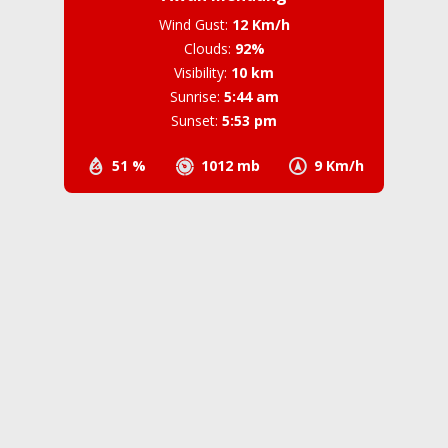
Wind Gust:
12 Km/h
Clouds:
92%
Visibility:
10 km
Sunrise:
5:44 am
Sunset:
5:53 pm
51 %
1012 mb
9 Km/h