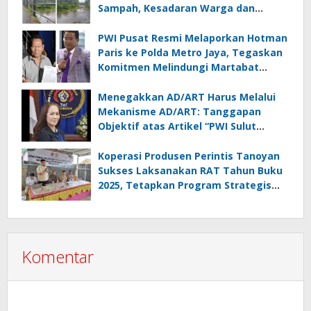
Sampah, Kesadaran Warga dan
Kontrol Pemerintah Dipertanyakan
PWI Pusat Resmi Melaporkan Hotman
Paris ke Polda Metro Jaya, Tegaskan
Komitmen Melindungi Martabat
Wartawan
Menegakkan AD/ART Harus Melalui
Mekanisme AD/ART: Tanggapan
Objektif atas Artikel “PWI Sulut
Retak, Pro AD/ART vs Konspirasi
Melanggar Aturan”
Koperasi Produsen Perintis Tanoyan
Sukses Laksanakan RAT Tahun Buku
2025, Tetapkan Program Strategis
2026 Hasil Keputusan Anggota
Komentar