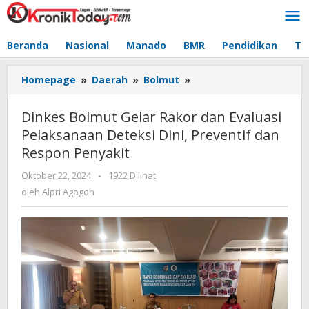
Lewati
ke
konten
Beranda
Nasional
Manado
BMR
Pendidikan
Te
Homepage
»
Daerah
»
Bolmut
»
Dinkes
Bolmut
Gelar
Dinkes Bolmut Gelar Rakor dan Evaluasi
Rakor
Pelaksanaan Deteksi Dini, Preventif dan
dan
Respon Penyakit
Evaluasi
Pelaksanaan
Oktober 22, 2024
oleh
-
1922 Dilihat
Deteksi
Alpri
oleh
Alpri Agogoh
Dini,
Agogoh
Preventif
dan
Respon
Penyakit