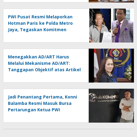
PWI Pusat Resmi Melaporkan
Hotman Paris ke Polda Metro
Jaya, Tegaskan Komitmen
Melindungi Martabat Wartawan
Menegakkan AD/ART Harus
Melalui Mekanisme AD/ART:
Tanggapan Objektif atas Artikel
“PWI Sulut Retak, Pro AD/ART vs
Konspirasi Melanggar Aturan”
Jadi Penantang Pertama, Konni
Balamba Resmi Masuk Bursa
Pertarungan Ketua PWI
Kotamobagu