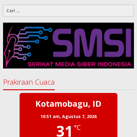
Cari
untuk:
Prakiraan Cuaca
Kotamobagu, ID
10:51 am,
Agustus 7, 2026
31
°C