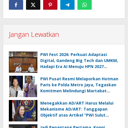
Jangan Lewatkan
PWI Fest 2026: Perkuat Adaptasi
Digital, Gandeng Big Tech dan UMKM,
Hadapi Era AI Menuju HPN 2027
Lampung
PWI Pusat Resmi Melaporkan Hotman
Paris ke Polda Metro Jaya, Tegaskan
Komitmen Melindungi Martabat
Wartawan
Menegakkan AD/ART Harus Melalui
Mekanisme AD/ART: Tanggapan
Objektif atas Artikel “PWI Sulut
Retak, Pro AD/ART vs Konspirasi
Melanggar Aturan”
Jadi Penantang Pertama, Konni