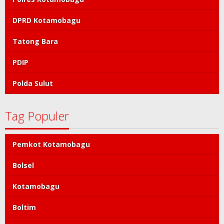
DPRD Kotamobagu
Tatong Bara
PDIP
Polda Sulut
Tag Populer
Pemkot Kotamobagu
Bolsel
Kotamobagu
Boltim