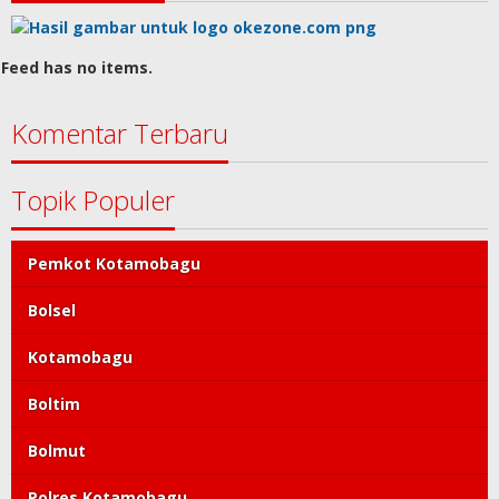
Feed has no items.
Komentar Terbaru
Topik Populer
Pemkot Kotamobagu
Bolsel
Kotamobagu
Boltim
Bolmut
Polres Kotamobagu