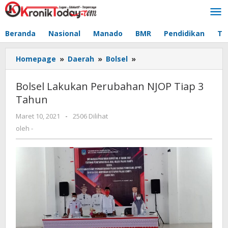
Lewati
ke
konten
Beranda
Nasional
Manado
BMR
Pendidikan
Te
Homepage
»
Daerah
»
Bolsel
»
Bolsel
Lakukan
Perubahan
Bolsel Lakukan Perubahan NJOP Tiap 3
NJOP
Tahun
Tiap
3
Maret 10, 2021
oleh
-
2506 Dilihat
Tahun
-
oleh
-