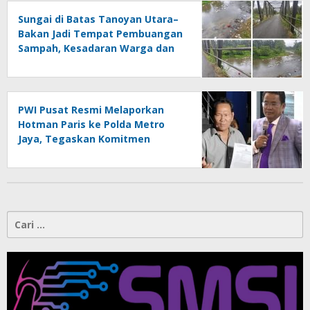
Sungai di Batas Tanoyan Utara–
Bakan Jadi Tempat Pembuangan
Sampah, Kesadaran Warga dan
Kontrol Pemerintah
Dipertanyakan
PWI Pusat Resmi Melaporkan
Hotman Paris ke Polda Metro
Jaya, Tegaskan Komitmen
Melindungi Martabat Wartawan
Cari
untuk: