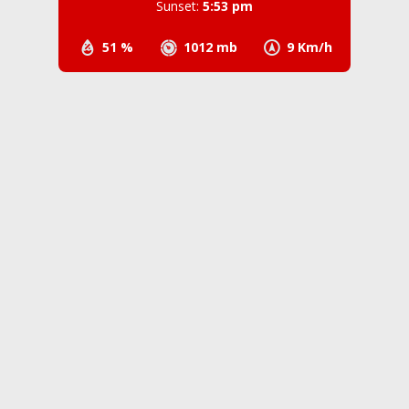
Sunset:
5:53 pm
51 %
1012 mb
9 Km/h