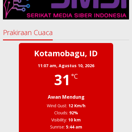
Prakiraan Cuaca
Kotamobagu, ID
11:07 am,
Agustus 10, 2026
31
°C
Awan Mendung
Wind Gust:
12 Km/h
Clouds:
92%
Visibility:
10 km
Sunrise:
5:44 am