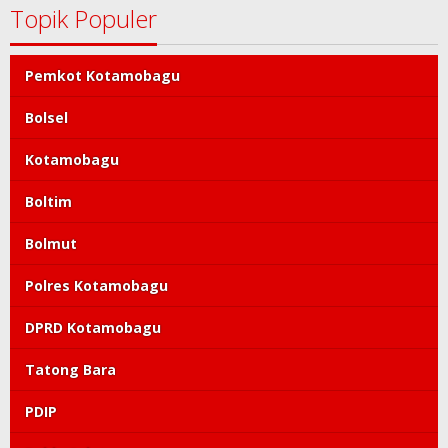
Topik Populer
Pemkot Kotamobagu
Bolsel
Kotamobagu
Boltim
Bolmut
Polres Kotamobagu
DPRD Kotamobagu
Tatong Bara
PDIP