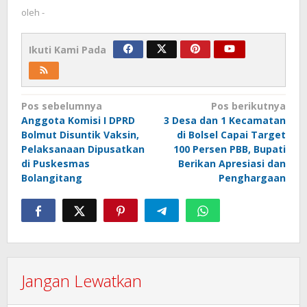
oleh
-
Ikuti Kami Pada
Navigasi
Pos sebelumnya
Pos berikutnya
Anggota Komisi I DPRD
3 Desa dan 1 Kecamatan
pos
Bolmut Disuntik Vaksin,
di Bolsel Capai Target
Pelaksanaan Dipusatkan
100 Persen PBB, Bupati
di Puskesmas
Berikan Apresiasi dan
Bolangitang
Penghargaan
Jangan Lewatkan