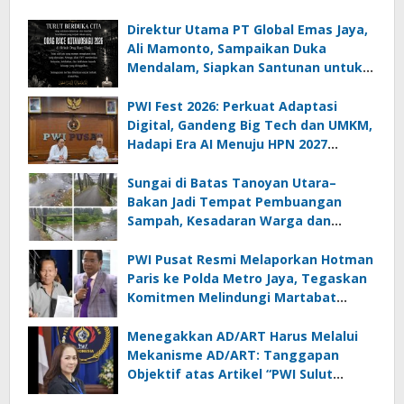
Direktur Utama PT Global Emas Jaya,
Ali Mamonto, Sampaikan Duka
Mendalam, Siapkan Santunan untuk
Korban Drag Race Kotamobagu
PWI Fest 2026: Perkuat Adaptasi
Digital, Gandeng Big Tech dan UMKM,
Hadapi Era AI Menuju HPN 2027
Lampung
Sungai di Batas Tanoyan Utara–
Bakan Jadi Tempat Pembuangan
Sampah, Kesadaran Warga dan
Kontrol Pemerintah Dipertanyakan
PWI Pusat Resmi Melaporkan Hotman
Paris ke Polda Metro Jaya, Tegaskan
Komitmen Melindungi Martabat
Wartawan
Menegakkan AD/ART Harus Melalui
Mekanisme AD/ART: Tanggapan
Objektif atas Artikel “PWI Sulut
Retak, Pro AD/ART vs Konspirasi