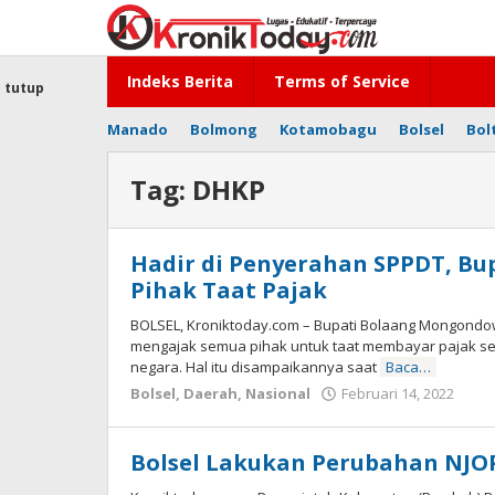
Lewati
ke
konten
Indeks Berita
Terms of Service
tutup
Manado
Bolmong
Kotamobagu
Bolsel
Bol
Tag:
DHKP
Hadir di Penyerahan SPPDT, Bu
Pihak Taat Pajak
BOLSEL, Kroniktoday.com – Bupati Bolaang Mongondow 
mengajak semua pihak untuk taat membayar pajak s
negara. Hal itu disampaikannya saat
Baca…
Bolsel
,
Daerah
,
Nasional
Februari 14, 2022
ole
Ton
Dam
Bolsel Lakukan Perubahan NJOP