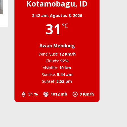
Kotamobagu, ID
2:42 am,
Agustus 8, 2026
31
°C
Awan Mendung
Wind Gust:
12 Km/h
Clouds:
92%
Visibility:
10 km
Sunrise:
5:44 am
Sunset:
5:53 pm
51 %
1012 mb
9 Km/h