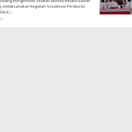
olaang Mongondow Selatan (Bolsel) melalui Badan
 melaksanakan kegiatan Sosialisasi Peraturan
Baca…
021
oleh
-