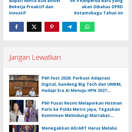
Bupati Minta ASN Bolsel
Ini 9 Ranperda Baru yang
pos
Bekerja Proaktif dan
akan Dibahas DPRD
Inovatif
Kotamobagu Tahun ini
Jangan Lewatkan
PWI Fest 2026: Perkuat Adaptasi
Digital, Gandeng Big Tech dan UMKM,
Hadapi Era AI Menuju HPN 2027
Lampung
PWI Pusat Resmi Melaporkan Hotman
Paris ke Polda Metro Jaya, Tegaskan
Komitmen Melindungi Martabat
Wartawan
Menegakkan AD/ART Harus Melalui