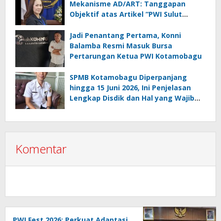
Mekanisme AD/ART: Tanggapan
Objektif atas Artikel “PWI Sulut
Retak, Pro AD/ART vs Konspirasi
Melanggar Aturan”
Jadi Penantang Pertama, Konni
Balamba Resmi Masuk Bursa
Pertarungan Ketua PWI Kotamobagu
SPMB Kotamobagu Diperpanjang
hingga 15 Juni 2026, Ini Penjelasan
Lengkap Disdik dan Hal yang Wajib
Diketahui Orang Tua
Komentar
PWI Fest 2026: Perkuat Adaptasi