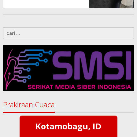
Kotamobagu
Cari
untuk:
Prakiraan Cuaca
Kotamobagu, ID