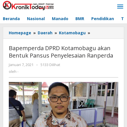
Lewati
ke
konten
Beranda
Nasional
Manado
BMR
Pendidikan
Te
Homepage
»
Daerah
»
Kotamobagu
»
Bapemperda
DPRD
Kotamobagu
Bapemperda DPRD Kotamobagu akan
akan
Bentuk Pansus Penyelesaian Ranperda
Bentuk
Pansus
Januari 7, 2021
oleh
-
5133 Dilihat
Penyelesaian
-
oleh
-
Ranperda