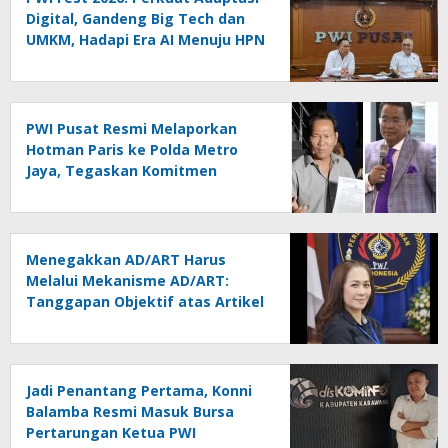
Digital, Gandeng Big Tech dan
UMKM, Hadapi Era AI Menuju HPN
2027 Lampung
PWI Pusat Resmi Melaporkan
Hotman Paris ke Polda Metro
Jaya, Tegaskan Komitmen
Melindungi Martabat Wartawan
Menegakkan AD/ART Harus
Melalui Mekanisme AD/ART:
Tanggapan Objektif atas Artikel
“PWI Sulut Retak, Pro AD/ART vs
Konspirasi Melanggar Aturan”
Jadi Penantang Pertama, Konni
Balamba Resmi Masuk Bursa
Pertarungan Ketua PWI