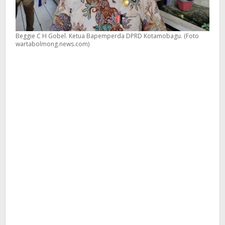
Beggie C H Gobel. Ketua Bapemperda DPRD Kotamobagu. (Foto
wartabolmong.news.com)