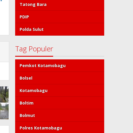
Tatong Bara
PDIP
Polda Sulut
Tag Populer
Pemkot Kotamobagu
Bolsel
Kotamobagu
Boltim
Bolmut
Polres Kotamobagu