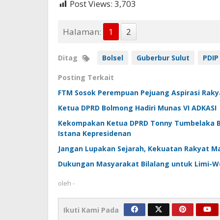
Post Views:
3,703
Halaman:
1
2
Ditag
Bolsel
Guberbur Sulut
PDIP
Posting Terkait
FTM Sosok Perempuan Pejuang Aspirasi Raky
Ketua DPRD Bolmong Hadiri Munas VI ADKASI
Kekompakan Ketua DPRD Tonny Tumbelaka Be
Istana Kepresidenan
Jangan Lupakan Sejarah, Kekuatan Rakyat M
Dukungan Masyarakat Bilalang untuk Limi-We
oleh
-
Ikuti Kami Pada