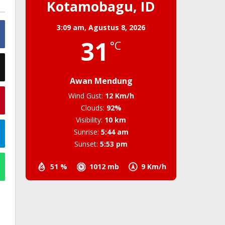
Kotamobagu, ID
3:09 am,
Agustus 8, 2026
31
°C
Awan Mendung
Wind Gust:
12 Km/h
Clouds:
92%
Visibility:
10 km
Sunrise:
5:44 am
Sunset:
5:53 pm
51 %
1012 mb
9 Km/h