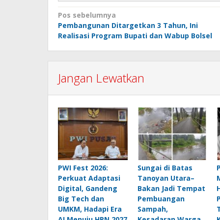
Navigasi
Pos sebelumnya
Pembangunan Ditargetkan 3 Tahun, Ini
pos
Realisasi Program Bupati dan Wabup Bolsel
Jangan Lewatkan
PWI Fest 2026:
Sungai di Batas
Perkuat Adaptasi
Tanoyan Utara–
Digital, Gandeng
Bakan Jadi Tempat
Big Tech dan
Pembuangan
UMKM, Hadapi Era
Sampah,
AI Menuju HPN 2027
Kesadaran Warga