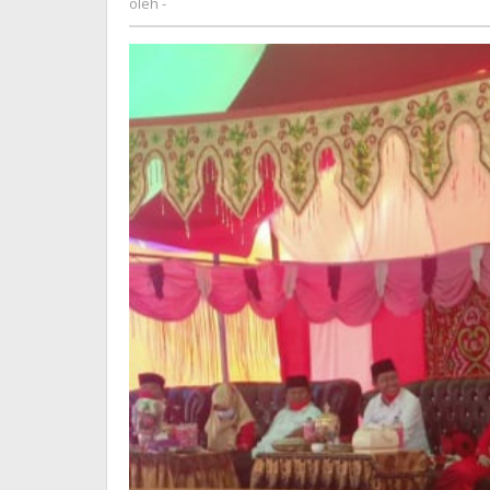
oleh
-