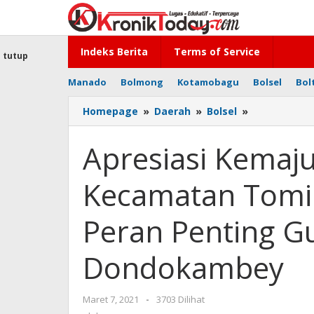
Lewati
ke
konten
Indeks Berita
Terms of Service
tutup
Manado
Bolmong
Kotamobagu
Bolsel
Bol
Homepage
»
Daerah
»
Bolsel
»
Apresiasi
Kemajuan
Pembangun
Apresiasi Kema
di
Kecamatan
Kecamatan Tomi
Tomini,
H2M
Sampaikan
Peran Penting G
Peran
Penting
Dondokambey
Gubernur
Olly
Dondokamb
Maret 7, 2021
oleh
-
3703 Dilihat
-