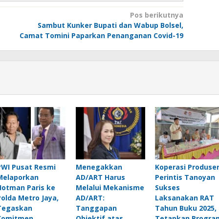
Pos berikutnya
Sambut Kunker Bupati dan Wabup Bolsel,
Camat Tomini Paparkan Penanganan Covid-19
PWI Pusat Resmi
Menegakkan
Koperasi Produse
Melaporkan
AD/ART Harus
Perintis Tanoyan
Hotman Paris ke
Melalui Mekanisme
Sukses
Polda Metro Jaya,
AD/ART:
Laksanakan RAT
Tegaskan
Tanggapan
Tahun Buku 2025,
Komitmen
Objektif atas
Tetapkan Progra