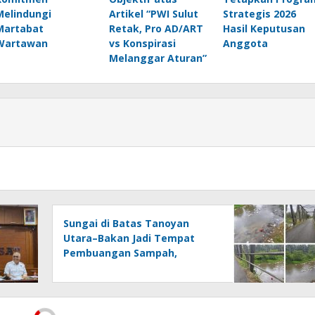
Melindungi
Artikel “PWI Sulut
Strategis 2026
Martabat
Retak, Pro AD/ART
Hasil Keputusan
Wartawan
vs Konspirasi
Anggota
Melanggar Aturan”
Sungai di Batas Tanoyan
Utara–Bakan Jadi Tempat
Pembuangan Sampah,
Kesadaran Warga dan
Kontrol Pemerintah
Dipertanyakan