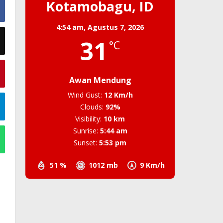
Kotamobagu, ID
4:54 am,
Agustus 7, 2026
31
°C
Awan Mendung
Wind Gust:
12 Km/h
Clouds:
92%
Visibility:
10 km
Sunrise:
5:44 am
Sunset:
5:53 pm
51 %
1012 mb
9 Km/h