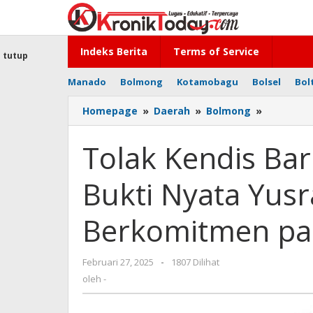
Lewati
ke
konten
Indeks Berita
Terms of Service
tutup
Manado
Bolmong
Kotamobagu
Bolsel
Bol
Homepage
»
Daerah
»
Bolmong
»
Tolak
Kendis
Baru,
Tolak Kendis Baru
Pilih
Layak
Bukti Nyata Yus
Pakai:
Bukti
Nyata
Berkomitmen pa
Yusra
Pemimpi
yang
Februari 27, 2025
oleh
-
1807 Dilihat
Berkomi
-
oleh
-
pada
Rakyat