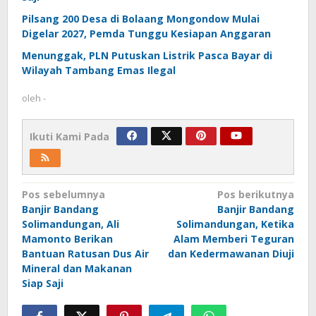
Pilsang 200 Desa di Bolaang Mongondow Mulai
Digelar 2027, Pemda Tunggu Kesiapan Anggaran
Menunggak, PLN Putuskan Listrik Pasca Bayar di
Wilayah Tambang Emas Ilegal
oleh
-
Ikuti Kami Pada
Navigasi
Pos sebelumnya
Pos berikutnya
Banjir Bandang
Banjir Bandang
pos
Solimandungan, Ali
Solimandungan, Ketika
Mamonto Berikan
Alam Memberi Teguran
Bantuan Ratusan Dus Air
dan Kedermawanan Diuji
Mineral dan Makanan
Siap Saji