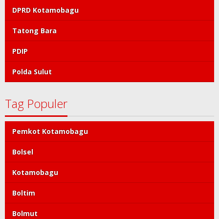
DPRD Kotamobagu
Tatong Bara
PDIP
Polda Sulut
Tag Populer
Pemkot Kotamobagu
Bolsel
Kotamobagu
Boltim
Bolmut