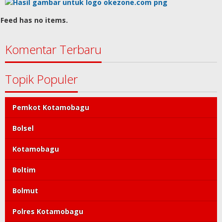
Feed has no items.
Komentar Terbaru
Topik Populer
Pemkot Kotamobagu
Bolsel
Kotamobagu
Boltim
Bolmut
Polres Kotamobagu