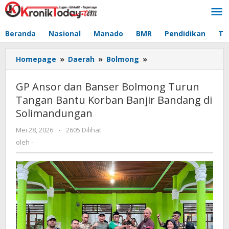
Lewati
ke
konten
Beranda
Nasional
Manado
BMR
Pendidikan
Te
Homepage
»
Daerah
»
Bolmong
»
GP
Ansor
dan
GP Ansor dan Banser Bolmong Turun
Banser
Tangan Bantu Korban Banjir Bandang di
Bolmong
Solimandungan
Turun
Tangan
Mei 28, 2026
oleh
-
2605 Dilihat
Bantu
-
oleh
-
Korban
Banjir
Bandang
di
Solimandungan