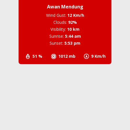
Awan Mendung
Wind Gust:
12 Km/h
Clouds:
92%
Visibility:
10 km
Sunrise:
5:44 am
Sunset:
5:53 pm
51 %
1012 mb
9 Km/h