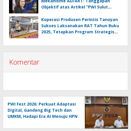
Mekanisme AD/ART: Tanggapan
Objektif atas Artikel “PWI Sulut
Retak, Pro AD/ART vs Konspirasi
Melanggar Aturan”
Koperasi Produsen Perintis Tanoyan
Sukses Laksanakan RAT Tahun Buku
2025, Tetapkan Program Strategis
2026 Hasil Keputusan Anggota
Komentar
PWI Fest 2026: Perkuat Adaptasi
Digital, Gandeng Big Tech dan
UMKM, Hadapi Era AI Menuju HPN
2027 Lampung