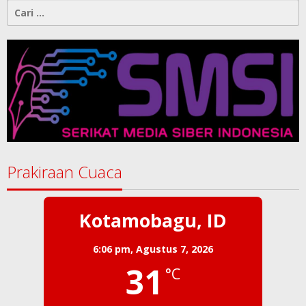
Cari
untuk:
Prakiraan Cuaca
Kotamobagu, ID
6:06 pm,
Agustus 7, 2026
31
°C