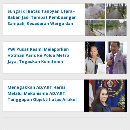
Sungai di Batas Tanoyan Utara–
Bakan Jadi Tempat Pembuangan
Sampah, Kesadaran Warga dan
Kontrol Pemerintah
Dipertanyakan
PWI Pusat Resmi Melaporkan
Hotman Paris ke Polda Metro
Jaya, Tegaskan Komitmen
Melindungi Martabat Wartawan
Menegakkan AD/ART Harus
Melalui Mekanisme AD/ART:
Tanggapan Objektif atas Artikel
“PWI Sulut Retak, Pro AD/ART vs
Konspirasi Melanggar Aturan”