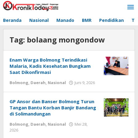
Lewati
ke
konten
Beranda
Nasional
Manado
BMR
Pendidikan
Te
Tag:
bolaang mongondow
Enam Warga Bolmong Terindikasi
Malaria, Kadis Kesehatan Bungkam
Saat Dikonfirmasi
Bolmong
,
Daerah
,
Nasional
Juni 9, 2026
oleh
-
GP Ansor dan Banser Bolmong Turun
Tangan Bantu Korban Banjir Bandang
di Solimandungan
Bolmong
,
Daerah
,
Nasional
Mei 28,
2026
oleh
-