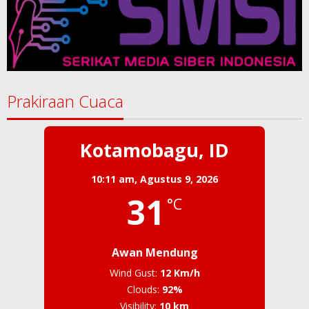
Prakiraan Cuaca
Kotamobagu, ID
10:11 am,
Agustus 9, 2026
31
°C
Awan Mendung
Wind Gust:
12 Km/h
Clouds:
92%
Visibility:
10 km