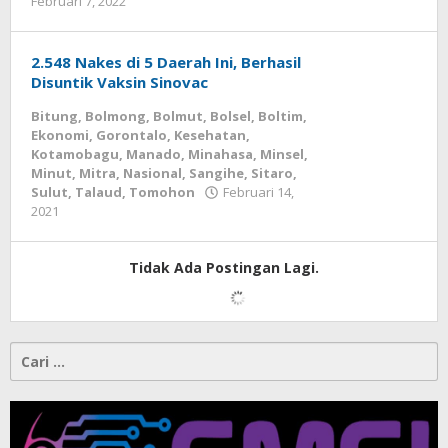
Februari 7, 2022
oleh
Tonny
Damopolii
2.548 Nakes di 5 Daerah Ini, Berhasil
Disuntik Vaksin Sinovac
Bitung
,
Bolmong
,
Bolmut
,
Bolsel
,
Boltim
,
Ekonomi
,
Gorontalo
,
Kesehatan
,
Kotamobagu
,
Manado
,
Minahasa
,
Minsel
,
Minut
,
Mitra
,
Nasional
,
Sangihe
,
Sitaro
,
Sulut
,
Talaud
,
Tomohon
Februari 14,
2021
oleh
-
Tidak Ada Postingan Lagi.
Cari
untuk: