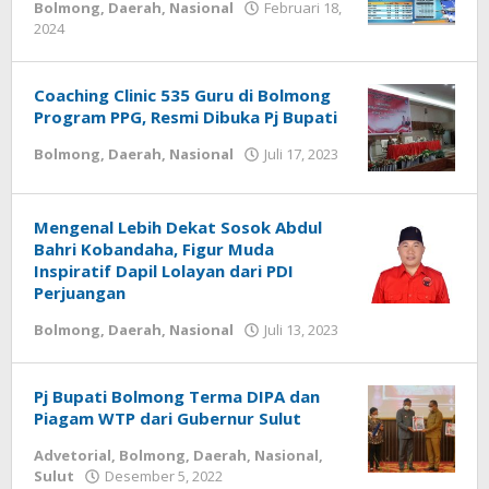
Bolmong
,
Daerah
,
Nasional
Februari 18,
2024
oleh
-
Coaching Clinic 535 Guru di Bolmong
Program PPG, Resmi Dibuka Pj Bupati
Bolmong
,
Daerah
,
Nasional
Juli 17, 2023
oleh
-
Mengenal Lebih Dekat Sosok Abdul
Bahri Kobandaha, Figur Muda
Inspiratif Dapil Lolayan dari PDI
Perjuangan
Bolmong
,
Daerah
,
Nasional
Juli 13, 2023
oleh
-
Pj Bupati Bolmong Terma DIPA dan
Piagam WTP dari Gubernur Sulut
Advetorial
,
Bolmong
,
Daerah
,
Nasional
,
Sulut
Desember 5, 2022
oleh