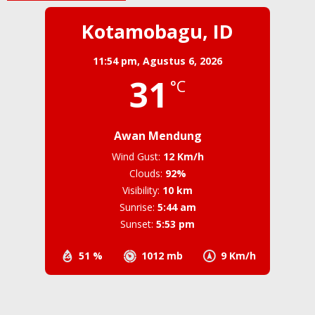
Kotamobagu, ID
11:54 pm,
Agustus 6, 2026
31
°C
Awan Mendung
Wind Gust:
12 Km/h
Clouds:
92%
Visibility:
10 km
Sunrise:
5:44 am
Sunset:
5:53 pm
51 %
1012 mb
9 Km/h