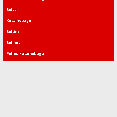
Bolsel
Kotamobagu
Boltim
Bolmut
Polres Kotamobagu
DPRD Kotamobagu
Tatong Bara
PDIP
Polda Sulut
Copyright©2019-2022 kroniktoday.com. All Right Reserved