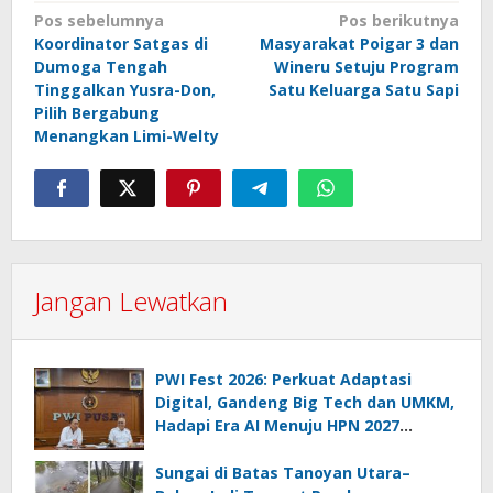
Navigasi
Pos sebelumnya
Pos berikutnya
Koordinator Satgas di
Masyarakat Poigar 3 dan
pos
Dumoga Tengah
Wineru Setuju Program
Tinggalkan Yusra-Don,
Satu Keluarga Satu Sapi
Pilih Bergabung
Menangkan Limi-Welty
Jangan Lewatkan
PWI Fest 2026: Perkuat Adaptasi
Digital, Gandeng Big Tech dan UMKM,
Hadapi Era AI Menuju HPN 2027
Lampung
Sungai di Batas Tanoyan Utara–