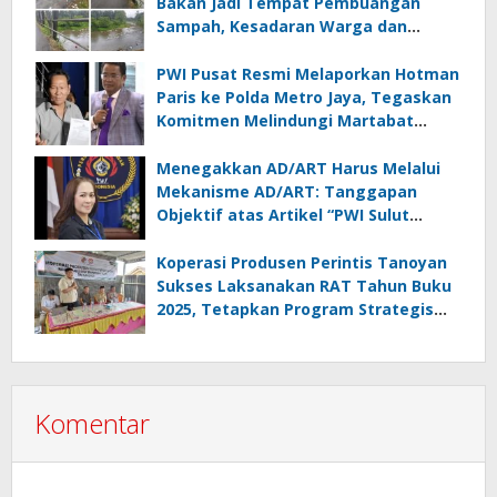
Bakan Jadi Tempat Pembuangan
Sampah, Kesadaran Warga dan
Kontrol Pemerintah Dipertanyakan
PWI Pusat Resmi Melaporkan Hotman
Paris ke Polda Metro Jaya, Tegaskan
Komitmen Melindungi Martabat
Wartawan
Menegakkan AD/ART Harus Melalui
Mekanisme AD/ART: Tanggapan
Objektif atas Artikel “PWI Sulut
Retak, Pro AD/ART vs Konspirasi
Melanggar Aturan”
Koperasi Produsen Perintis Tanoyan
Sukses Laksanakan RAT Tahun Buku
2025, Tetapkan Program Strategis
2026 Hasil Keputusan Anggota
Komentar