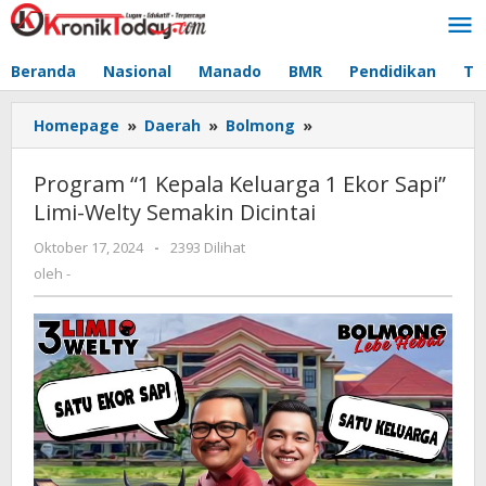
Lewati
ke
konten
Beranda
Nasional
Manado
BMR
Pendidikan
Te
Homepage
»
Daerah
»
Bolmong
»
Program
"1
Kepala
Program “1 Kepala Keluarga 1 Ekor Sapi”
Keluarga
Limi-Welty Semakin Dicintai
1
Ekor
Oktober 17, 2024
oleh
-
2393 Dilihat
Sapi"
-
oleh
-
Limi-
Welty
Semakin
Dicintai