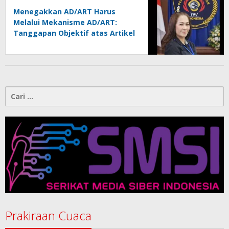
Menegakkan AD/ART Harus
Melalui Mekanisme AD/ART:
Tanggapan Objektif atas Artikel
“PWI Sulut Retak, Pro AD/ART vs
Konspirasi Melanggar Aturan”
Cari
untuk:
Prakiraan Cuaca