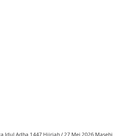
a Idul Adha 1447 Hijriah / 27 Mei 2026 Masehi