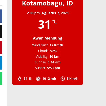
Kotamobagu, ID
2:06 pm,
Agustus 7, 2026
31
°C
Awan Mendung
Wind Gust:
12 Km/h
Clouds:
92%
Visibility:
10 km
Sunrise:
5:44 am
Sunset:
5:53 pm
51 %
1012 mb
9 Km/h