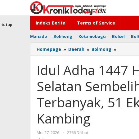
Lewati
ke
konten
Indeks Berita
Terms of Service
tutup
Manado
Bolmong
Kotamobagu
Bolsel
Bol
Homepage
»
Daerah
»
Bolmong
»
Idul
Adha
1447
Idul Adha 1447 
H,
Desa
Selatan Sembel
Tanoyan
Selatan
Sembelih
Terbanyak, 51 Ek
Hewan
Qurban
Kambing
Terbanya
51
Ekor
Mei 27, 2026
oleh
-
2766 Dilihat
Sapi
-