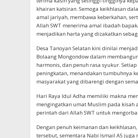
terima kasih yang setinggi-tingginya ke
khairan katsiran. Semoga keikhlasan da
amal jariyah, membawa keberkahan, ser
Allah SWT menerima amal ibadah bapak/
menjadikan harta yang dizakatkan sebaga
Desa Tanoyan Selatan kini dinilai menjad
Bolaang Mongondow dalam membangun k
harmonis, dan penuh rasa syukur. Setia
peningkatan, menandakan tumbuhnya ke
masyarakat yang dibarengi dengan sema
Hari Raya Idul Adha memiliki makna mend
mengingatkan umat Muslim pada kisah 
perintah dari Allah SWT untuk mengorban
Dengan penuh keimanan dan keikhlasan, 
tersebut, sementara Nabi Ismail AS jug