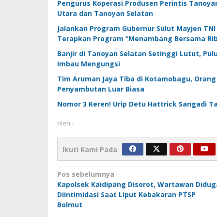
Pengurus Koperasi Produsen Perintis Tanoya
Utara dan Tanoyan Selatan
Jalankan Program Gubernur Sulut Mayjen TNI (
Terapkan Program “Menambang Bersama Ribu
Banjir di Tanoyan Selatan Setinggi Lutut, 
Imbau Mengungsi
Tim Aruman Jaya Tiba di Kotamobagu, Oran
Penyambutan Luar Biasa
Nomor 3 Keren! Urip Detu Hattrick Sangadi T
oleh
-
Ikuti Kami Pada
Navigasi
Pos sebelumnya
Kapolsek Kaidipang Disorot, Wartawan Didug
pos
Diintimidasi Saat Liput Kebakaran PTSP
Bolmut