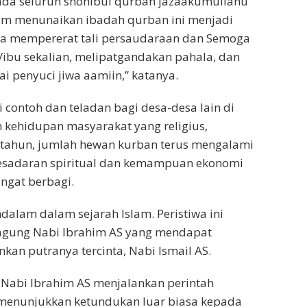
pada seluruh shohibul qurban jazaakumullahu
lam menunaikan ibadah qurban ini menjadi
ta mempererat tali persaudaraan dan Semoga
ibu sekalian, melipatgandakan pahala, dan
i penyuci jiwa aamiin,” katanya.
i contoh dan teladan bagi desa-desa lain di
ehidupan masyarakat yang religius,
p tahun, jumlah hewan kurban terus mengalami
sadaran spiritual dan kemampuan ekonomi
ngat berbagi.
alam dalam sejarah Islam. Peristiwa ini
agung Nabi Ibrahim AS yang mendapat
kan putranya tercinta, Nabi Ismail AS.
Nabi Ibrahim AS menjalankan perintah
a menunjukkan ketundukan luar biasa kepada