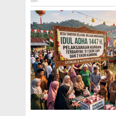
oleh
-
dan
2
Ekor
Kambing