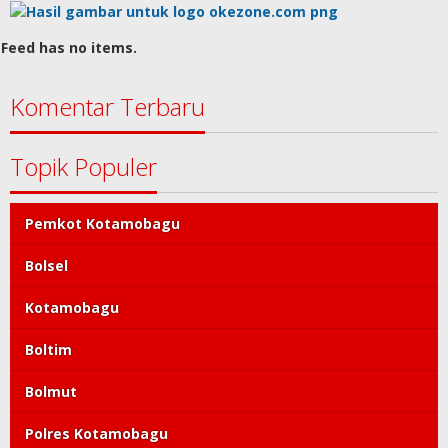
Feed has no items.
Komentar Terbaru
Topik Populer
Pemkot Kotamobagu
Bolsel
Kotamobagu
Boltim
Bolmut
Polres Kotamobagu