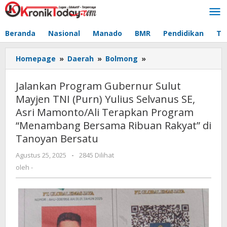
Lewati
ke
konten
Beranda
Nasional
Manado
BMR
Pendidikan
Te
Homepage
»
Daerah
»
Bolmong
»
Jalankan
Program
Gubernur
Jalankan Program Gubernur Sulut
Sulut
Mayjen TNI (Purn) Yulius Selvanus SE,
Mayjen
Asri Mamonto/Ali Terapkan Program
TNI
(Purn)
“Menambang Bersama Ribuan Rakyat” di
Yulius
Tanoyan Bersatu
Selvanus
SE,
Agustus 25, 2025
oleh
-
2845 Dilihat
-
Asri
oleh
-
Mamonto/Ali
Terapkan
Program
“Menambang
Bersama