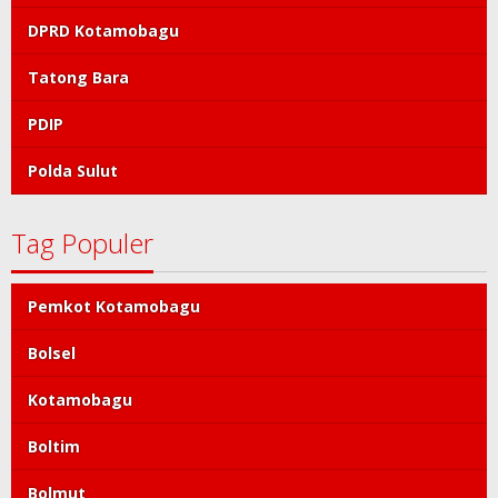
DPRD Kotamobagu
Tatong Bara
PDIP
Polda Sulut
Tag Populer
Pemkot Kotamobagu
Bolsel
Kotamobagu
Boltim
Bolmut