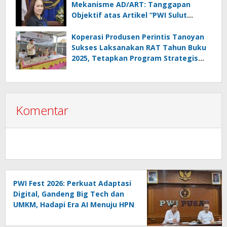
Mekanisme AD/ART: Tanggapan
Objektif atas Artikel “PWI Sulut
Retak, Pro AD/ART vs Konspirasi
Melanggar Aturan”
Koperasi Produsen Perintis Tanoyan
Sukses Laksanakan RAT Tahun Buku
2025, Tetapkan Program Strategis
2026 Hasil Keputusan Anggota
Komentar
PWI Fest 2026: Perkuat Adaptasi
Digital, Gandeng Big Tech dan
UMKM, Hadapi Era AI Menuju HPN
2027 Lampung