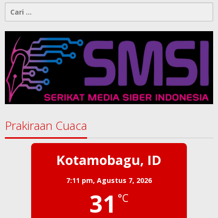
Cari
untuk:
Prakiraan Cuaca
Kotamobagu, ID
7:11 pm,
Agustus 7, 2026
31
°C