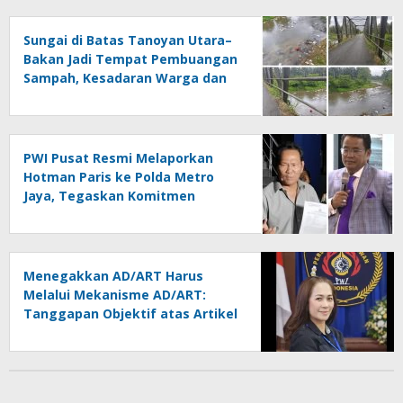
Sungai di Batas Tanoyan Utara–
Bakan Jadi Tempat Pembuangan
Sampah, Kesadaran Warga dan
Kontrol Pemerintah
Dipertanyakan
PWI Pusat Resmi Melaporkan
Hotman Paris ke Polda Metro
Jaya, Tegaskan Komitmen
Melindungi Martabat Wartawan
Menegakkan AD/ART Harus
Melalui Mekanisme AD/ART:
Tanggapan Objektif atas Artikel
“PWI Sulut Retak, Pro AD/ART vs
Konspirasi Melanggar Aturan”