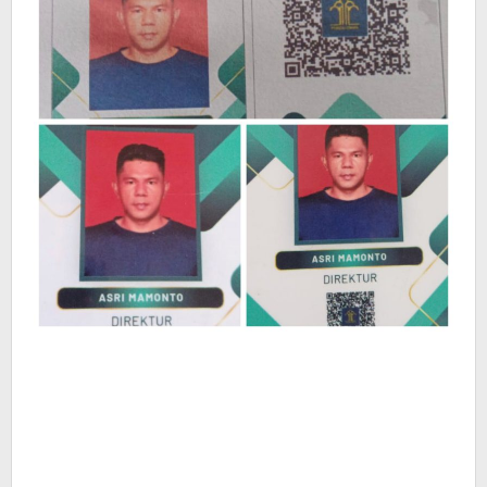
Ribuan
Rakyat”
di
Tanoyan
Bersatu