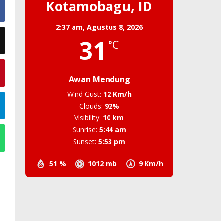
Kotamobagu, ID
2:37 am,
Agustus 8, 2026
31
°C
Awan Mendung
Wind Gust:
12 Km/h
Clouds:
92%
Visibility:
10 km
Sunrise:
5:44 am
Sunset:
5:53 pm
51 %
1012 mb
9 Km/h