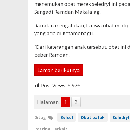
menemukan obat merek seledryl ini pada 
Sangadi Ramdan Makalalag.
Ramdan mengatakan, bahwa obat ini diper
yang ada di Kotamobagu.
“Dari keterangan anak tersebut, obat ini 
beber Ramdan.
Laman berikutnya
Post Views:
6,976
Halaman:
1
2
Ditag
Bolsel
Obat batuk
Seledryl
Posting Terkait