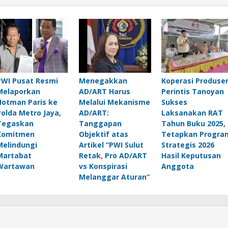
PWI Pusat Resmi
Menegakkan
Koperasi Produse
Melaporkan
AD/ART Harus
Perintis Tanoyan
Hotman Paris ke
Melalui Mekanisme
Sukses
Polda Metro Jaya,
AD/ART:
Laksanakan RAT
Tegaskan
Tanggapan
Tahun Buku 2025,
Komitmen
Objektif atas
Tetapkan Progra
Melindungi
Artikel “PWI Sulut
Strategis 2026
Martabat
Retak, Pro AD/ART
Hasil Keputusan
Wartawan
vs Konspirasi
Anggota
Melanggar Aturan”