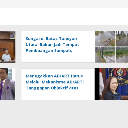
Sungai di Batas Tanoyan
Utara–Bakan Jadi Tempat
Pembuangan Sampah,
Kesadaran Warga dan
Kontrol Pemerintah
Dipertanyakan
Menegakkan AD/ART Harus
Melalui Mekanisme AD/ART:
Tanggapan Objektif atas
Artikel “PWI Sulut Retak, Pro
AD/ART vs Konspirasi
Melanggar Aturan”