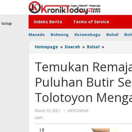
Lewati
ke
konten
Indeks Berita
Terms of Service
tutup
Manado
Bolmong
Kotamobagu
Bolsel
Bol
Homepage
»
Daerah
»
Bolsel
»
Temukan
Remaja
di
Temukan Remaja 
Desanya
Miliki
Puluhan Butir Se
Puluhan
Butir
Seledryl,
Tolotoyon Menga
Sangadi
Tolotoyon
Mengaku
Maret 10, 2021
oleh
-
6976 Dilihat
Prihatin
-
oleh
-