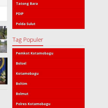
Tatong Bara
PDIP
Polda Sulut
Tag Populer
Pemkot Kotamobagu
Bolsel
Kotamobagu
Boltim
Bolmut
Polres Kotamobagu