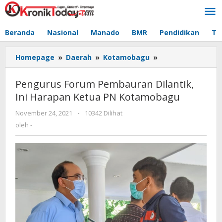
Lewati
ke
konten
Beranda
Nasional
Manado
BMR
Pendidikan
Te
Homepage
»
Daerah
»
Kotamobagu
»
Pengurus
Forum
Pembauran
Pengurus Forum Pembauran Dilantik,
Dilantik,
Ini Harapan Ketua PN Kotamobagu
Ini
Harapan
November 24, 2021
oleh
-
10342 Dilihat
Ketua
-
oleh
-
PN
Kotamobagu