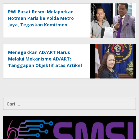
PWI Pusat Resmi Melaporkan
Hotman Paris ke Polda Metro
Jaya, Tegaskan Komitmen
Melindungi Martabat Wartawan
Menegakkan AD/ART Harus
Melalui Mekanisme AD/ART:
Tanggapan Objektif atas Artikel
“PWI Sulut Retak, Pro AD/ART vs
Konspirasi Melanggar Aturan”
Cari
untuk: