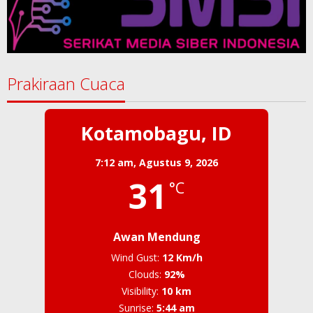
Prakiraan Cuaca
Kotamobagu, ID
7:12 am,
Agustus 9, 2026
31
°C
Awan Mendung
Wind Gust:
12 Km/h
Clouds:
92%
Visibility:
10 km
Sunrise:
5:44 am