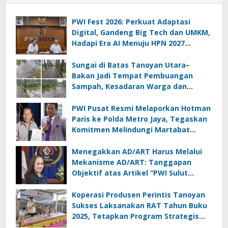
PWI Fest 2026: Perkuat Adaptasi
Digital, Gandeng Big Tech dan UMKM,
Hadapi Era AI Menuju HPN 2027
Lampung
Sungai di Batas Tanoyan Utara–
Bakan Jadi Tempat Pembuangan
Sampah, Kesadaran Warga dan
Kontrol Pemerintah Dipertanyakan
PWI Pusat Resmi Melaporkan Hotman
Paris ke Polda Metro Jaya, Tegaskan
Komitmen Melindungi Martabat
Wartawan
Menegakkan AD/ART Harus Melalui
Mekanisme AD/ART: Tanggapan
Objektif atas Artikel “PWI Sulut
Retak, Pro AD/ART vs Konspirasi
Melanggar Aturan”
Koperasi Produsen Perintis Tanoyan
Sukses Laksanakan RAT Tahun Buku
2025, Tetapkan Program Strategis
2026 Hasil Keputusan Anggota