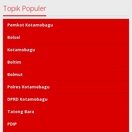
Topik Populer
Pemkot Kotamobagu
Bolsel
Kotamobagu
Boltim
Bolmut
Polres Kotamobagu
DPRD Kotamobagu
Tatong Bara
PDIP