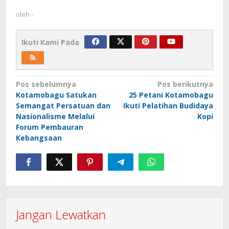
oleh
-
Ikuti Kami Pada
Navigasi
Pos sebelumnya
Pos berikutnya
Kotamobagu Satukan
25 Petani Kotamobagu
pos
Semangat Persatuan dan
Ikuti Pelatihan Budidaya
Nasionalisme Melalui
Kopi
Forum Pembauran
Kebangsaan
Jangan Lewatkan