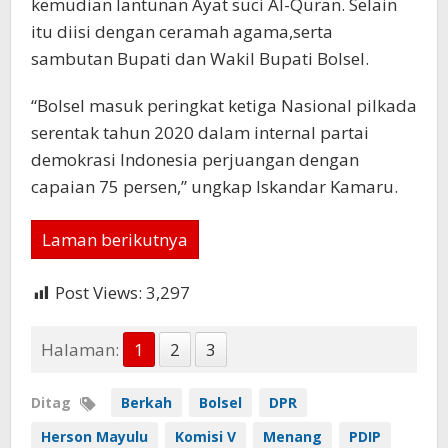
kemudian lantunan Ayat suci Al-Quran. Selain
itu diisi dengan ceramah agama,serta
sambutan Bupati dan Wakil Bupati Bolsel.
“Bolsel masuk peringkat ketiga Nasional pilkada
serentak tahun 2020 dalam internal partai
demokrasi Indonesia perjuangan dengan
capaian 75 persen,” ungkap Iskandar Kamaru.
Laman berikutnya
Post Views:
3,297
Halaman:
1
2
3
Ditag
Berkah
Bolsel
DPR
Herson Mayulu
Komisi V
Menang
PDIP