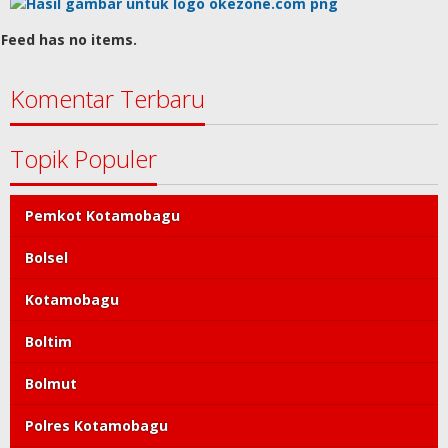
Feed has no items.
Komentar Terbaru
Topik Populer
Pemkot Kotamobagu
Bolsel
Kotamobagu
Boltim
Bolmut
Polres Kotamobagu