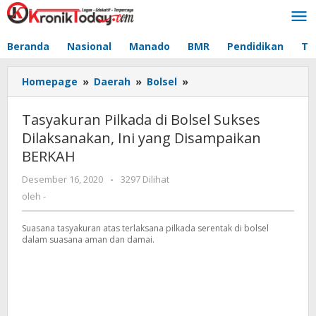
Lewati
ke
konten
Beranda
Nasional
Manado
BMR
Pendidikan
Te
Homepage
»
Daerah
»
Bolsel
»
Tasyakuran
Pilkada
di
Tasyakuran Pilkada di Bolsel Sukses
Bolsel
Dilaksanakan, Ini yang Disampaikan
Sukses
BERKAH
Dilaksanakan,
Ini
Desember 16, 2020
oleh
-
3297 Dilihat
yang
-
oleh
-
Disampaikan
BERKAH
Suasana tasyakuran atas terlaksana pilkada serentak di bolsel
dalam suasana aman dan damai.