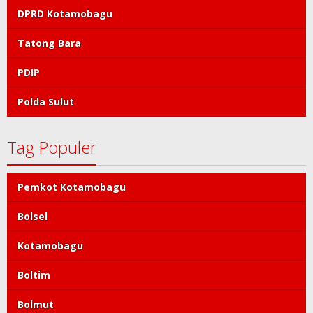
DPRD Kotamobagu
Tatong Bara
PDIP
Polda Sulut
Tag Populer
Pemkot Kotamobagu
Bolsel
Kotamobagu
Boltim
Bolmut