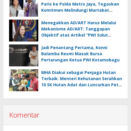
Paris ke Polda Metro Jaya, Tegaskan
Komitmen Melindungi Martabat
Wartawan
Menegakkan AD/ART Harus Melalui
Mekanisme AD/ART: Tanggapan
Objektif atas Artikel “PWI Sulut
Retak, Pro AD/ART vs Konspirasi
Melanggar Aturan”
Jadi Penantang Pertama, Konni
Balamba Resmi Masuk Bursa
Pertarungan Ketua PWI Kotamobagu
MHA Diakui sebagai Penjaga Hutan
Terbaik: Menteri Kehutanan Serahkan
10 SK Hutan Adat dan Luncurkan Peta
Jalan 2025–2029
Komentar