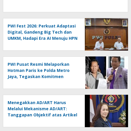
PWI Fest 2026: Perkuat Adaptasi
Digital, Gandeng Big Tech dan
UMKM, Hadapi Era AI Menuju HPN
2027 Lampung
PWI Pusat Resmi Melaporkan
Hotman Paris ke Polda Metro
Jaya, Tegaskan Komitmen
Melindungi Martabat Wartawan
Menegakkan AD/ART Harus
Melalui Mekanisme AD/ART:
Tanggapan Objektif atas Artikel
“PWI Sulut Retak, Pro AD/ART vs
Konspirasi Melanggar Aturan”