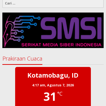
Cari
untuk:
Prakiraan Cuaca
Kotamobagu, ID
4:17 am,
Agustus 7, 2026
31
°C