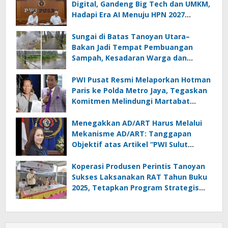
Digital, Gandeng Big Tech dan UMKM,
Hadapi Era AI Menuju HPN 2027
Lampung
Sungai di Batas Tanoyan Utara–
Bakan Jadi Tempat Pembuangan
Sampah, Kesadaran Warga dan
Kontrol Pemerintah Dipertanyakan
PWI Pusat Resmi Melaporkan Hotman
Paris ke Polda Metro Jaya, Tegaskan
Komitmen Melindungi Martabat
Wartawan
Menegakkan AD/ART Harus Melalui
Mekanisme AD/ART: Tanggapan
Objektif atas Artikel “PWI Sulut
Retak, Pro AD/ART vs Konspirasi
Melanggar Aturan”
Koperasi Produsen Perintis Tanoyan
Sukses Laksanakan RAT Tahun Buku
2025, Tetapkan Program Strategis
2026 Hasil Keputusan Anggota