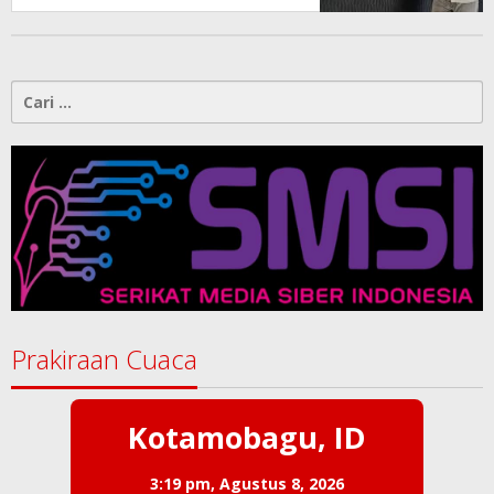
Cari
untuk:
Prakiraan Cuaca
Kotamobagu, ID
3:19 pm,
Agustus 8, 2026