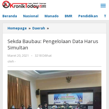
Lewati
ke
konten
Beranda
Nasional
Manado
BMR
Pendidikan
Te
Homepage
»
Daerah
»
Sekda
Baubau:
Pengelolaan
Sekda Baubau: Pengelolaan Data Harus
Data
Simultan
Harus
Simultan
Maret 20, 2021
oleh
-
3218 Dilihat
-
oleh
-