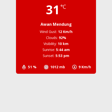
31
°C
Awan Mendung
Wind Gust:
12 Km/h
Clouds:
92%
Visibility:
10 km
Sunrise:
5:44 am
Sunset:
5:53 pm
51 %
1012 mb
9 Km/h