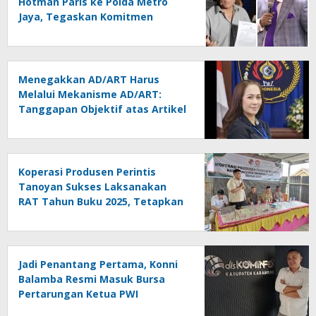
Hotman Paris ke Polda Metro
Jaya, Tegaskan Komitmen
Melindungi Martabat Wartawan
Menegakkan AD/ART Harus
Melalui Mekanisme AD/ART:
Tanggapan Objektif atas Artikel
“PWI Sulut Retak, Pro AD/ART vs
Konspirasi Melanggar Aturan”
Koperasi Produsen Perintis
Tanoyan Sukses Laksanakan
RAT Tahun Buku 2025, Tetapkan
Program Strategis 2026 Hasil
Keputusan Anggota
Jadi Penantang Pertama, Konni
Balamba Resmi Masuk Bursa
Pertarungan Ketua PWI
Kotamobagu