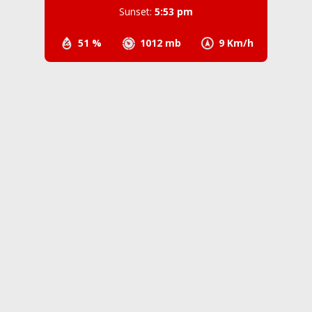
Sunset:
5:53 pm
51 %
1012 mb
9 Km/h