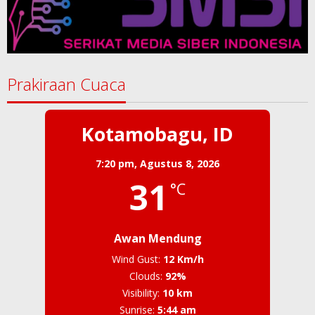
Prakiraan Cuaca
Kotamobagu, ID
7:20 pm,
Agustus 8, 2026
31
°C
Awan Mendung
Wind Gust:
12 Km/h
Clouds:
92%
Visibility:
10 km
Sunrise:
5:44 am