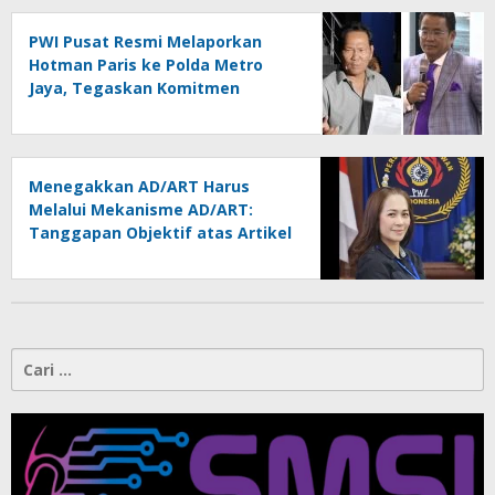
PWI Pusat Resmi Melaporkan
Hotman Paris ke Polda Metro
Jaya, Tegaskan Komitmen
Melindungi Martabat Wartawan
Menegakkan AD/ART Harus
Melalui Mekanisme AD/ART:
Tanggapan Objektif atas Artikel
“PWI Sulut Retak, Pro AD/ART vs
Konspirasi Melanggar Aturan”
Cari
untuk: