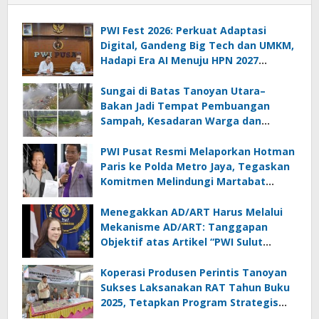
PWI Fest 2026: Perkuat Adaptasi
Digital, Gandeng Big Tech dan UMKM,
Hadapi Era AI Menuju HPN 2027
Lampung
Sungai di Batas Tanoyan Utara–
Bakan Jadi Tempat Pembuangan
Sampah, Kesadaran Warga dan
Kontrol Pemerintah Dipertanyakan
PWI Pusat Resmi Melaporkan Hotman
Paris ke Polda Metro Jaya, Tegaskan
Komitmen Melindungi Martabat
Wartawan
Menegakkan AD/ART Harus Melalui
Mekanisme AD/ART: Tanggapan
Objektif atas Artikel “PWI Sulut
Retak, Pro AD/ART vs Konspirasi
Melanggar Aturan”
Koperasi Produsen Perintis Tanoyan
Sukses Laksanakan RAT Tahun Buku
2025, Tetapkan Program Strategis
2026 Hasil Keputusan Anggota