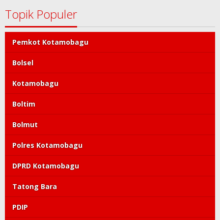
Topik Populer
Pemkot Kotamobagu
Bolsel
Kotamobagu
Boltim
Bolmut
Polres Kotamobagu
DPRD Kotamobagu
Tatong Bara
PDIP