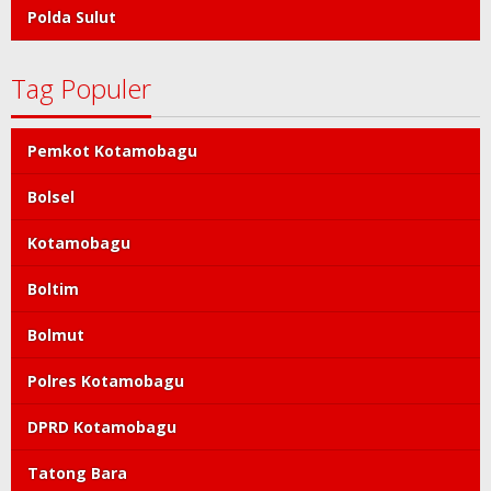
Polda Sulut
Tag Populer
Pemkot Kotamobagu
Bolsel
Kotamobagu
Boltim
Bolmut
Polres Kotamobagu
DPRD Kotamobagu
Tatong Bara