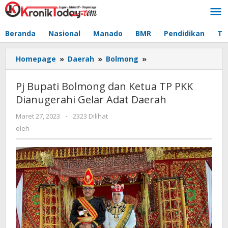
Lewati
ke
konten
Beranda
Nasional
Manado
BMR
Pendidikan
Te
Homepage
»
Daerah
»
Bolmong
»
Pj
Bupati
Bolmong
Pj Bupati Bolmong dan Ketua TP PKK
dan
Dianugerahi Gelar Adat Daerah
Ketua
TP
Maret 27, 2023
oleh
-
2323 Dilihat
PKK
-
oleh
-
Dianugerahi
Gelar
Adat
Daerah