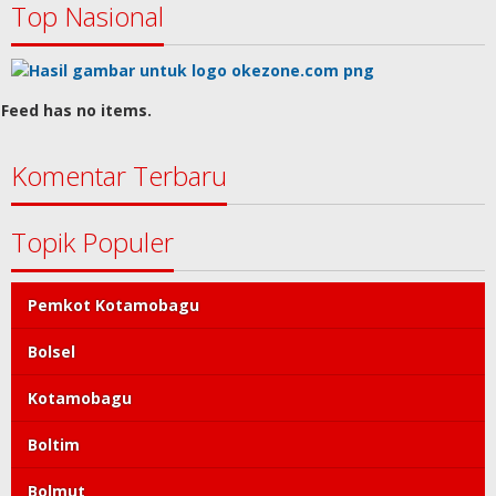
Top Nasional
Feed has no items.
Komentar Terbaru
Topik Populer
Pemkot Kotamobagu
Bolsel
Kotamobagu
Boltim
Bolmut