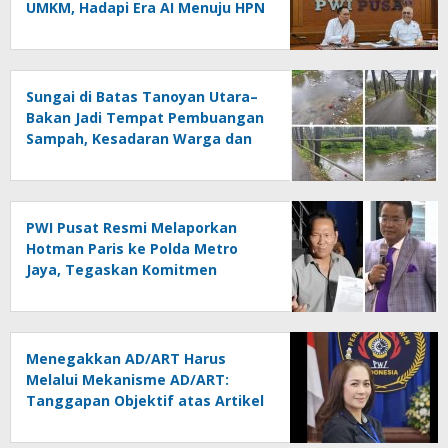
UMKM, Hadapi Era AI Menuju HPN
2027 Lampung
Sungai di Batas Tanoyan Utara–
Bakan Jadi Tempat Pembuangan
Sampah, Kesadaran Warga dan
Kontrol Pemerintah
Dipertanyakan
PWI Pusat Resmi Melaporkan
Hotman Paris ke Polda Metro
Jaya, Tegaskan Komitmen
Melindungi Martabat Wartawan
Menegakkan AD/ART Harus
Melalui Mekanisme AD/ART:
Tanggapan Objektif atas Artikel
“PWI Sulut Retak, Pro AD/ART vs
Konspirasi Melanggar Aturan”