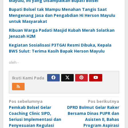
Mayulu, Ini yang Disampaikan Bupati Bolsel
Bupati Bolsel tak Mampu Menahan Tangis Saat
Mengenang Jasa dan Pengabdian Hi Herson Mayulu
untuk Masyarakat
Ribuan Warga Padati Masjid Kubah Merah Solatkan
Jenazah H2M
Kegiatan Sosialisasi P3TGAI Resmi Dibuka, Kepala
BWS Sulut: Terima Kasih Bapak Herson Mayulu
oleh
-
Ikuti Kami Pada
Navigasi
Pos sebelumnya
Pos berikutnya
Pemkab Bolsel Gelar
DPRD Bolmut Gelar Raker
pos
Coaching Clinic SIPD,
Bersama Dinas PUPR dan
Seriusi Implementasi dan
Asisten II, Bahas
Penyesuaian Regulasi
Program Aspirasi