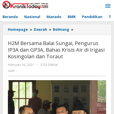
Lewati
ke
konten
Beranda
Nasional
Manado
BMR
Pendidikan
Te
Homepage
»
Daerah
»
Bolmong
»
H2M
Bersama
Balai
H2M Bersama Balai Sungai, Pengurus
Sungai,
IP3A dan GP3A, Bahas Krisis Air di Irigasi
Pengurus
Kosingolan dan Toraut
IP3A
dan
Februari 16, 2021
oleh
-
3723 Dilihat
GP3A,
-
oleh
-
Bahas
Krisis
Air
di
Irigasi
Kosingolan
dan
Toraut