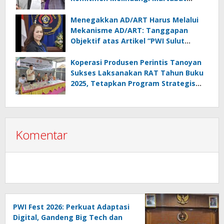
Wartawan
Menegakkan AD/ART Harus Melalui
Mekanisme AD/ART: Tanggapan
Objektif atas Artikel “PWI Sulut
Retak, Pro AD/ART vs Konspirasi
Melanggar Aturan”
Koperasi Produsen Perintis Tanoyan
Sukses Laksanakan RAT Tahun Buku
2025, Tetapkan Program Strategis
2026 Hasil Keputusan Anggota
Komentar
PWI Fest 2026: Perkuat Adaptasi
Digital, Gandeng Big Tech dan