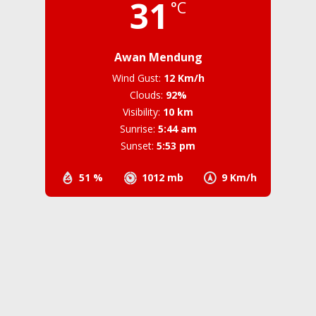
31
°C
Awan Mendung
Wind Gust:
12 Km/h
Clouds:
92%
Visibility:
10 km
Sunrise:
5:44 am
Sunset:
5:53 pm
51 %
1012 mb
9 Km/h