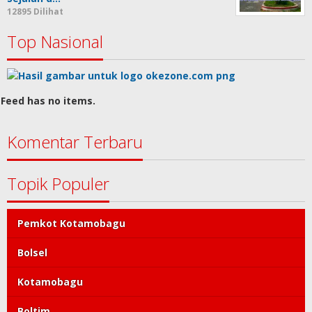
12895 Dilihat
Top Nasional
Feed has no items.
Komentar Terbaru
Topik Populer
Pemkot Kotamobagu
Bolsel
Kotamobagu
Boltim