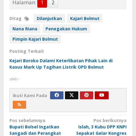
Halaman:
1
2
Ditag
Dilanjutkan
Kajari Bolmut
Nana Riana
Penegakan Hukum
Pimpin Kajari Bolmut
Posting Terkait
Kejari Boroko Dalami Keterlibatan Pihak Lain di
Kasus Mark Up Tagihan Listrik OPD Bolmut
oleh
-
Ikuti Kami Pada
Navigasi
Pos sebelumnya
Pos berikutnya
Bupati Bolsel Ingatkan
Islah, 3 Kubu DPP KNPI
pos
Sangadi dan Perangkat
Sepakat Gelar Kongres