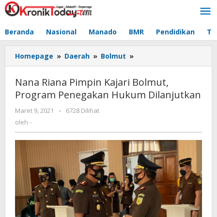
Lewati
ke
konten
Beranda
Nasional
Manado
BMR
Pendidikan
Te
Homepage
»
Daerah
»
Bolmut
»
Nana
Riana
Pimpin
Nana Riana Pimpin Kajari Bolmut,
Kajari
Program Penegakan Hukum Dilanjutkan
Bolmut,
Program
Maret 9, 2021
oleh
-
6728 Dilihat
Penegakan
-
oleh
-
Hukum
Dilanjutkan