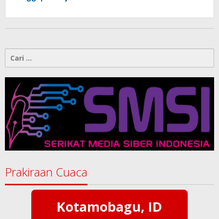
“PWI Sulut Retak, Pro AD/ART vs
Konspirasi Melanggar Aturan”
Cari
untuk:
Prakiraan Cuaca
Kotamobagu, ID