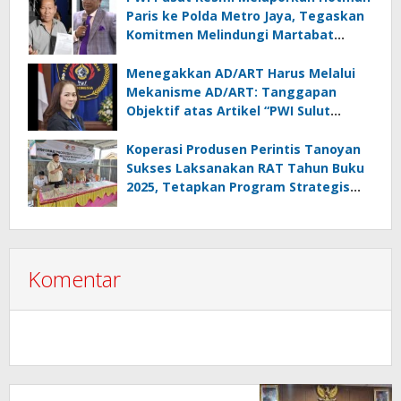
Paris ke Polda Metro Jaya, Tegaskan
Komitmen Melindungi Martabat
Wartawan
Menegakkan AD/ART Harus Melalui
Mekanisme AD/ART: Tanggapan
Objektif atas Artikel “PWI Sulut
Retak, Pro AD/ART vs Konspirasi
Melanggar Aturan”
Koperasi Produsen Perintis Tanoyan
Sukses Laksanakan RAT Tahun Buku
2025, Tetapkan Program Strategis
2026 Hasil Keputusan Anggota
Komentar