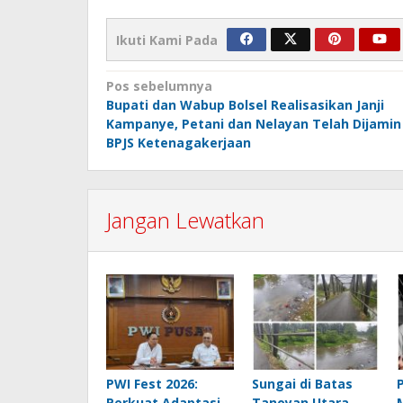
Ikuti Kami Pada
Navigasi
Pos sebelumnya
Bupati dan Wabup Bolsel Realisasikan Janji
pos
Kampanye, Petani dan Nelayan Telah Dijamin
BPJS Ketenagakerjaan
Jangan Lewatkan
PWI Fest 2026:
Sungai di Batas
Perkuat Adaptasi
Tanoyan Utara–