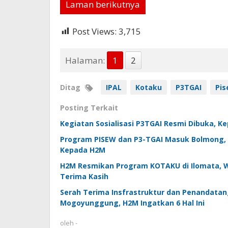
Laman berikutnya
Post Views:
3,715
Halaman:
1
2
Ditag
IPAL
Kotaku
P3TGAI
Pi
Posting Terkait
Kegiatan Sosialisasi P3TGAI Resmi Dibuka, K
Program PISEW dan P3-TGAI Masuk Bolmong,
Kepada H2M
H2M Resmikan Program KOTAKU di Ilomata, W
Terima Kasih
Serah Terima Insfrastruktur dan Penandatan
Mogoyunggung, H2M Ingatkan 6 Hal Ini
oleh
-