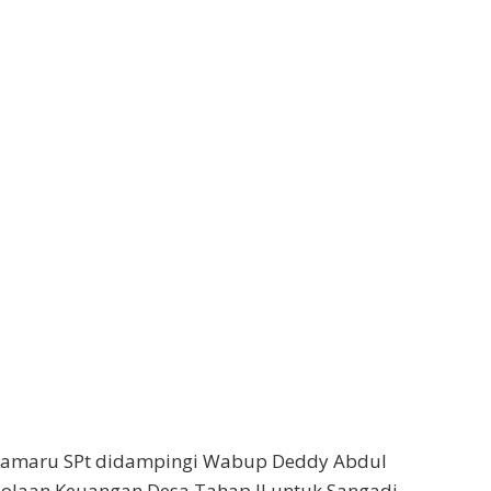
 Kamaru SPt didampingi Wabup Deddy Abdul
laan Keuangan Desa Tahap ll untuk Sangadi