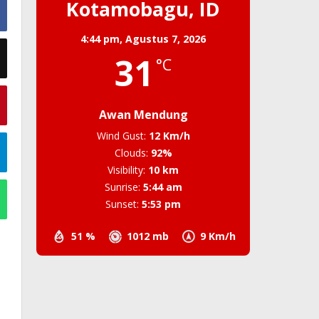
Kotamobagu, ID
4:44 pm,
Agustus 7, 2026
31
°C
Awan Mendung
Wind Gust:
12 Km/h
Clouds:
92%
Visibility:
10 km
Sunrise:
5:44 am
Sunset:
5:53 pm
51 %
1012 mb
9 Km/h