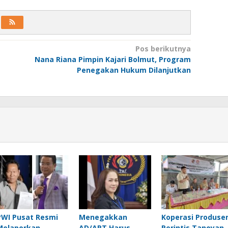
Pos berikutnya
Nana Riana Pimpin Kajari Bolmut, Program
Penegakan Hukum Dilanjutkan
PWI Pusat Resmi
Menegakkan
Koperasi Produse
Melaporkan
AD/ART Harus
Perintis Tanoyan