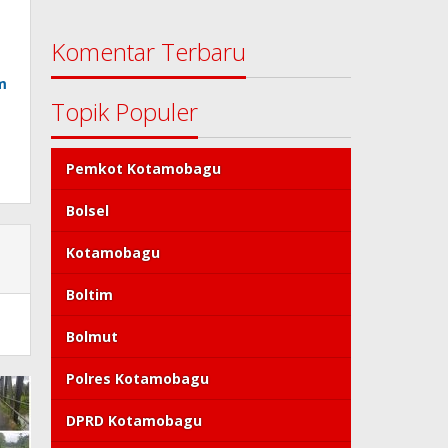
Komentar Terbaru
m
Topik Populer
Pemkot Kotamobagu
Bolsel
Kotamobagu
Boltim
Bolmut
Polres Kotamobagu
DPRD Kotamobagu