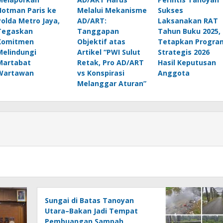
Hotman Paris ke
Melalui Mekanisme
Sukses
Polda Metro Jaya,
AD/ART:
Laksanakan RAT
Tegaskan
Tanggapan
Tahun Buku 2025,
Komitmen
Objektif atas
Tetapkan Progra
Melindungi
Artikel “PWI Sulut
Strategis 2026
Martabat
Retak, Pro AD/ART
Hasil Keputusan
Wartawan
vs Konspirasi
Anggota
Melanggar Aturan”
Sungai di Batas Tanoyan
Utara–Bakan Jadi Tempat
Pembuangan Sampah,