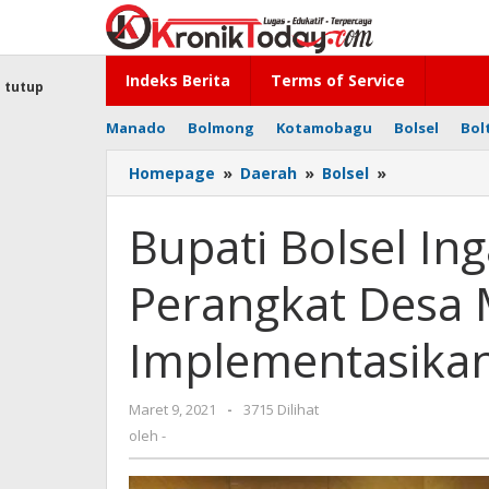
Lewati
ke
konten
Indeks Berita
Terms of Service
tutup
Manado
Bolmong
Kotamobagu
Bolsel
Bol
Homepage
»
Daerah
»
Bolsel
»
Bupati
Bolsel
Ingatkan
Bupati Bolsel In
Sangadi
dan
Perangkat Desa
Perangkat
Desa
Mampu
Implementasikan
Implementa
Kebijakan
Anggaran
Maret 9, 2021
oleh
-
3715 Dilihat
-
oleh
-