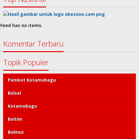
Feed has no items.
Komentar Terbaru
Topik Populer
Pemkot Kotamobagu
Bolsel
Kotamobagu
Boltim
Bolmut