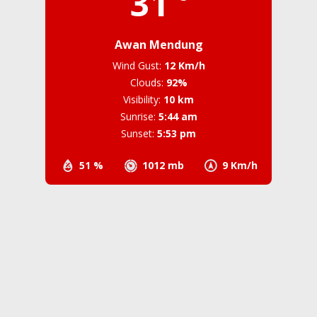
31
Awan Mendung
Wind Gust:
12 Km/h
Clouds:
92%
Visibility:
10 km
Sunrise:
5:44 am
Sunset:
5:53 pm
51 %
1012 mb
9 Km/h