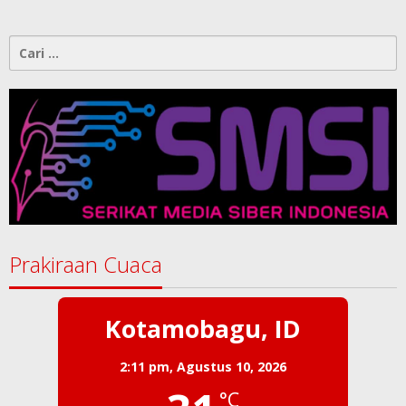
Cari
untuk:
Prakiraan Cuaca
Kotamobagu, ID
2:11 pm,
Agustus 10, 2026
°C