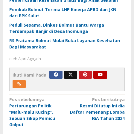
Pemeriksaan Kesehatan Gratis Bagi Anak Sekolah
Pemkab Bolmut Terima LHP Kinerja APBD dan JKN
dari BPK Sulut
Peduli Sesama, Dinkes Bolmut Bantu Warga
Terdampak Banjir di Desa Inomunga
RS Pratama Bolmut Mulai Buka Layanan Kesehatan
Bagi Masyarakat
oleh
Alpri Agogoh
Ikuti Kami Pada
Navigasi
Pos sebelumnya
Pos berikutnya
Pertarungan Politik
Resmi Ditutup Ini dia
pos
“Malu-malu Kucing”,
Daftar Pemenang Lomba
Sebuah Sikap Pemicu
IGA Tahun 2024
Golput