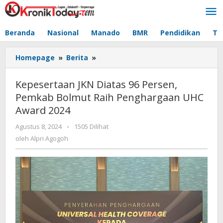
Lewati
ke
konten
Beranda
Nasional
Manado
BMR
Pendidikan
Te
Homepage
»
Berita
»
Kepesertaan
JKN
Diatas
Kepesertaan JKN Diatas 96 Persen,
96
Pemkab Bolmut Raih Penghargaan UHC
Persen,
Award 2024
Pemkab
Bolmut
Agustus 8, 2024
oleh
-
1505 Dilihat
Raih
Alpri
oleh
Alpri Agogoh
Penghargaan
Agogoh
UHC
Award
2024