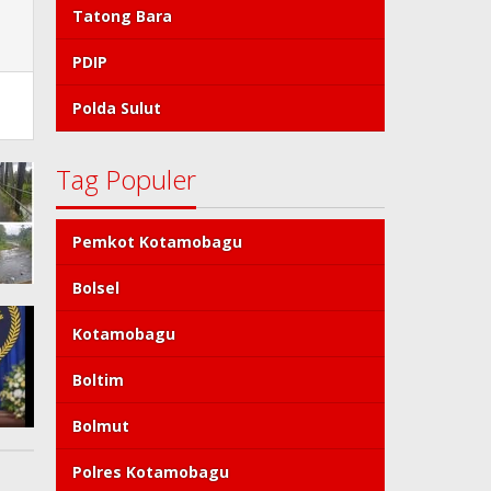
Tatong Bara
PDIP
Polda Sulut
Tag Populer
Pemkot Kotamobagu
Bolsel
Kotamobagu
Boltim
Bolmut
Polres Kotamobagu