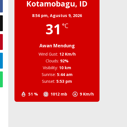
Kotamobagu, ID
8:56 pm,
Agustus 9, 2026
31
°C
Awan Mendung
Wind Gust:
12 Km/h
Clouds:
92%
Visibility:
10 km
Sunrise:
5:44 am
Sunset:
5:53 pm
51 %
1012 mb
9 Km/h