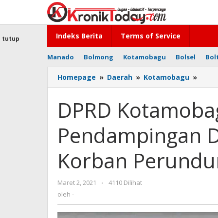
Lewati
ke
konten
Indeks Berita
Terms of Service
tutup
Manado
Bolmong
Kotamobagu
Bolsel
Bol
Homepage
»
Daerah
»
Kotamobagu
»
DPRD
Kota
Mint
DPRD Kotamoba
Pend
Dinas
Pendampingan Di
Terka
Pada
Korb
Korban Perundu
Peru
Maret 2, 2021
oleh
-
4110 Dilihat
-
oleh
-