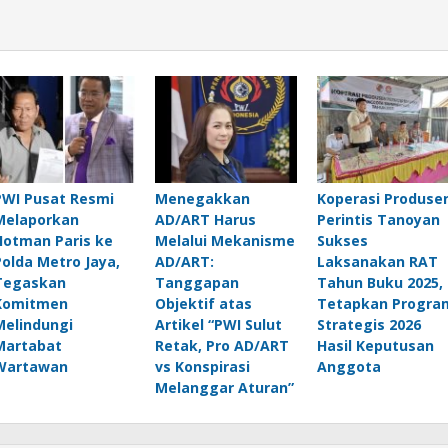
PWI Pusat Resmi
Menegakkan
Koperasi Produse
Melaporkan
AD/ART Harus
Perintis Tanoyan
Hotman Paris ke
Melalui Mekanisme
Sukses
Polda Metro Jaya,
AD/ART:
Laksanakan RAT
Tegaskan
Tanggapan
Tahun Buku 2025,
Komitmen
Objektif atas
Tetapkan Progra
Melindungi
Artikel “PWI Sulut
Strategis 2026
Martabat
Retak, Pro AD/ART
Hasil Keputusan
Wartawan
vs Konspirasi
Anggota
Melanggar Aturan”