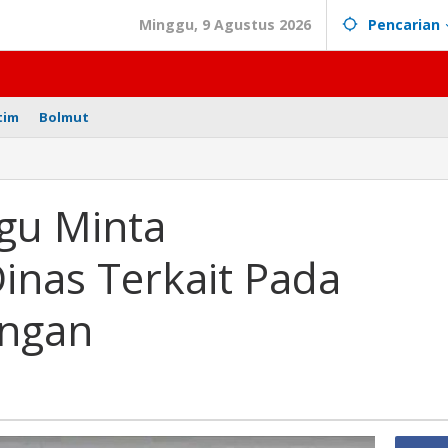
Minggu, 9 Agustus 2026
Pencarian
tim
Bolmut
mobagu
a
gu Minta
ampingan
nas Terkait Pada
it
an
ngan
ndungan