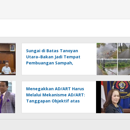
Sungai di Batas Tanoyan
Utara–Bakan Jadi Tempat
Pembuangan Sampah,
Kesadaran Warga dan
Kontrol Pemerintah
Dipertanyakan
Menegakkan AD/ART Harus
Melalui Mekanisme AD/ART:
Tanggapan Objektif atas
Artikel “PWI Sulut Retak, Pro
AD/ART vs Konspirasi
Melanggar Aturan”