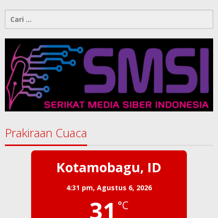
Cari
untuk:
Prakiraan Cuaca
Kotamobagu, ID
4:31 pm,
Agustus 6, 2026
31
°C