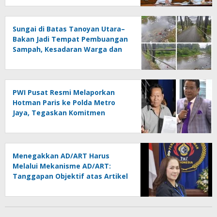
Sungai di Batas Tanoyan Utara–
Bakan Jadi Tempat Pembuangan
Sampah, Kesadaran Warga dan
Kontrol Pemerintah
Dipertanyakan
PWI Pusat Resmi Melaporkan
Hotman Paris ke Polda Metro
Jaya, Tegaskan Komitmen
Melindungi Martabat Wartawan
Menegakkan AD/ART Harus
Melalui Mekanisme AD/ART:
Tanggapan Objektif atas Artikel
“PWI Sulut Retak, Pro AD/ART vs
Konspirasi Melanggar Aturan”