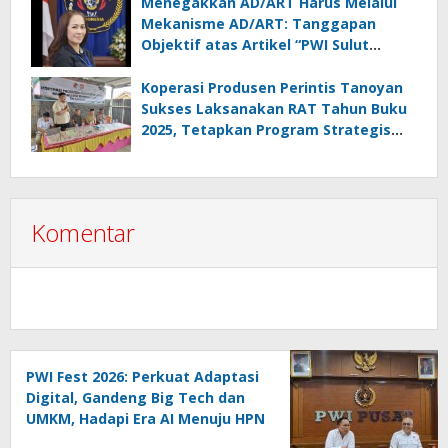
Menegakkan AD/ART Harus Melalui
Mekanisme AD/ART: Tanggapan
Objektif atas Artikel “PWI Sulut
Retak, Pro AD/ART vs Konspirasi
Melanggar Aturan”
Koperasi Produsen Perintis Tanoyan
Sukses Laksanakan RAT Tahun Buku
2025, Tetapkan Program Strategis
2026 Hasil Keputusan Anggota
Komentar
PWI Fest 2026: Perkuat Adaptasi
Digital, Gandeng Big Tech dan
UMKM, Hadapi Era AI Menuju HPN
2027 Lampung