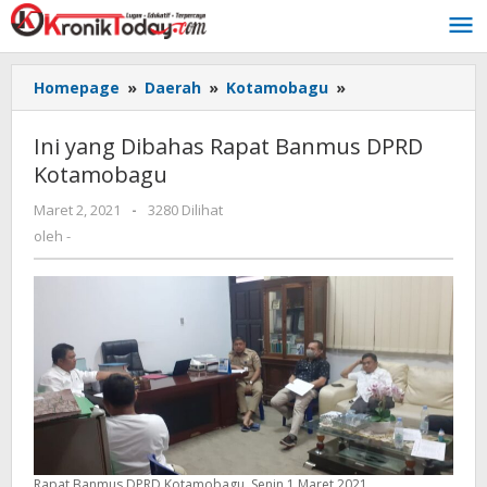
Lewati
ke
konten
Homepage
»
Daerah
»
Kotamobagu
»
Ini
yang
Dibahas
Ini yang Dibahas Rapat Banmus DPRD
Rapat
Kotamobagu
Banmus
DPRD
Maret 2, 2021
oleh
-
3280 Dilihat
Kotamobagu
-
oleh
-
Rapat Banmus DPRD Kotamobagu, Senin 1 Maret 2021.