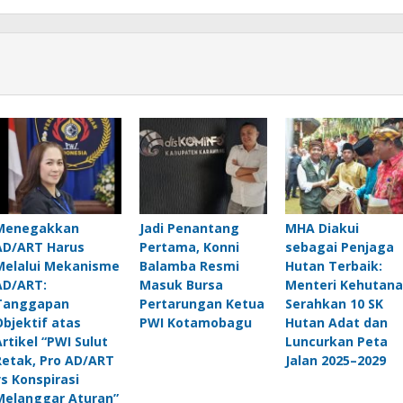
Menegakkan
Jadi Penantang
MHA Diakui
AD/ART Harus
Pertama, Konni
sebagai Penjaga
Melalui Mekanisme
Balamba Resmi
Hutan Terbaik:
AD/ART:
Masuk Bursa
Menteri Kehutan
Tanggapan
Pertarungan Ketua
Serahkan 10 SK
Objektif atas
PWI Kotamobagu
Hutan Adat dan
Artikel “PWI Sulut
Luncurkan Peta
Retak, Pro AD/ART
Jalan 2025–2029
vs Konspirasi
Melanggar Aturan”