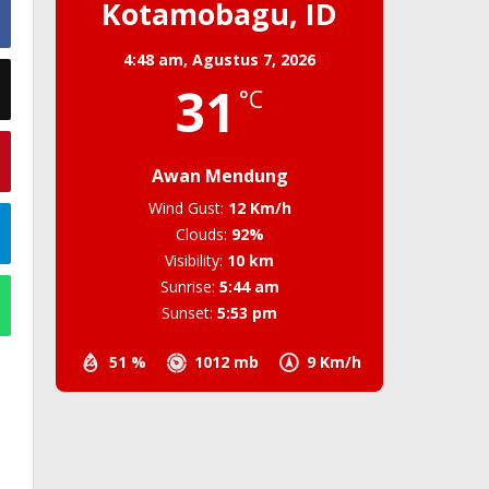
Kotamobagu, ID
4:48 am,
Agustus 7, 2026
31
°C
Awan Mendung
Wind Gust:
12 Km/h
Clouds:
92%
Visibility:
10 km
Sunrise:
5:44 am
Sunset:
5:53 pm
51 %
1012 mb
9 Km/h