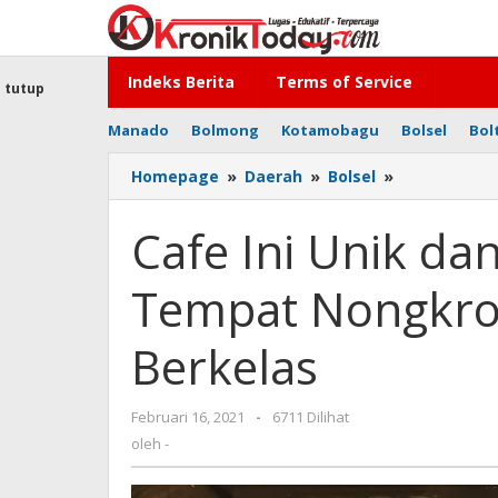
Lewati
ke
konten
Indeks Berita
Terms of Service
tutup
Manado
Bolmong
Kotamobagu
Bolsel
Bol
Homepage
»
Daerah
»
Bolsel
»
Cafe
Ini
Unik
Cafe Ini Unik da
dan
Keren,
Tempat Nongkro
Cocok
untuk
Tempat
Berkelas
Nongkrong
Pembicaraa
Berkelas
Februari 16, 2021
oleh
-
6711 Dilihat
-
oleh
-