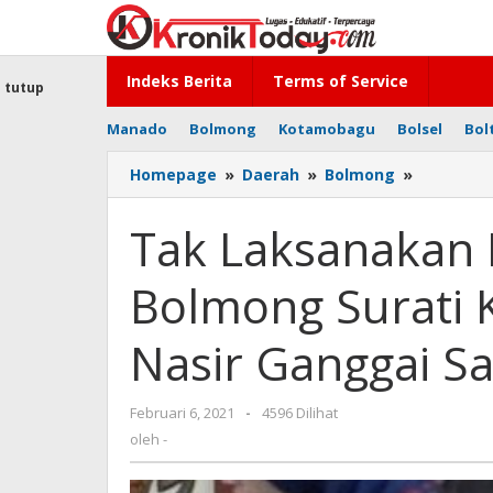
Lewati
ke
konten
Indeks Berita
Terms of Service
tutup
Manado
Bolmong
Kotamobagu
Bolsel
Bol
Homepage
»
Daerah
»
Bolmong
»
Tak
Laksana
RAT,
Tak Laksanakan 
Dinas
Koperasi
Bolmong Surati 
Bolmong
Surati
KUD
Nasir Ganggai S
Perintis
Tanoyan,
Nasir
Februari 6, 2021
oleh
-
4596 Dilihat
Ganggai
-
oleh
-
Sampaik
Apresiasi