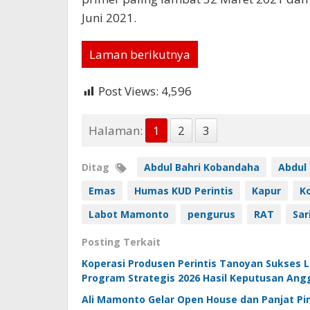
Juni 2021.
Laman berikutnya
Post Views:
4,596
Halaman:
1
2
3
Ditag
Abdul Bahri Kobandaha
Abdul
Emas
Humas KUD Perintis
Kapur
K
Labot Mamonto
pengurus
RAT
Sar
Posting Terkait
Koperasi Produsen Perintis Tanoyan Sukses
Program Strategis 2026 Hasil Keputusan Ang
Ali Mamonto Gelar Open House dan Panjat Pi