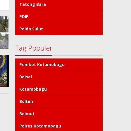
Tatong Bara
PDIP
Polda Sulut
Tag Populer
Pemkot Kotamobagu
Bolsel
Kotamobagu
Boltim
Bolmut
Polres Kotamobagu