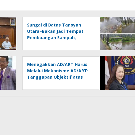
Sungai di Batas Tanoyan
Utara–Bakan Jadi Tempat
Pembuangan Sampah,
Kesadaran Warga dan
Kontrol Pemerintah
Dipertanyakan
Menegakkan AD/ART Harus
Melalui Mekanisme AD/ART:
Tanggapan Objektif atas
Artikel “PWI Sulut Retak, Pro
AD/ART vs Konspirasi
Melanggar Aturan”