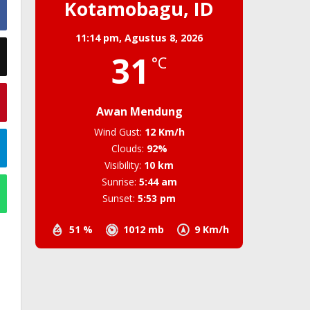
Kotamobagu, ID
11:14 pm,
Agustus 8, 2026
31
°C
Awan Mendung
Wind Gust:
12 Km/h
Clouds:
92%
Visibility:
10 km
Sunrise:
5:44 am
Sunset:
5:53 pm
51 %
1012 mb
9 Km/h