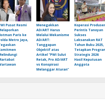
PWI Pusat Resmi
Menegakkan
Koperasi Produse
Melaporkan
AD/ART Harus
Perintis Tanoyan
Hotman Paris ke
Melalui Mekanisme
Sukses
Polda Metro Jaya,
AD/ART:
Laksanakan RAT
Tegaskan
Tanggapan
Tahun Buku 2025,
Komitmen
Objektif atas
Tetapkan Progra
Melindungi
Artikel “PWI Sulut
Strategis 2026
Martabat
Retak, Pro AD/ART
Hasil Keputusan
Wartawan
vs Konspirasi
Anggota
Melanggar Aturan”