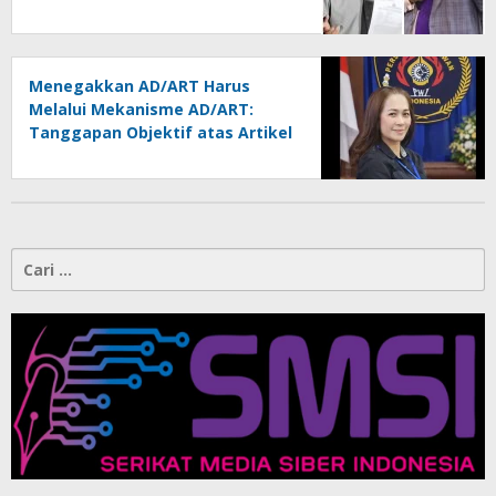
Melindungi Martabat Wartawan
Menegakkan AD/ART Harus
Melalui Mekanisme AD/ART:
Tanggapan Objektif atas Artikel
“PWI Sulut Retak, Pro AD/ART vs
Konspirasi Melanggar Aturan”
Cari
untuk: