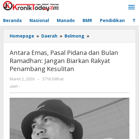
Lewati
ke
konten
Beranda
Nasional
Manado
BMR
Pendidikan
Te
Homepage
»
Daerah
»
Bolmong
»
Antara
Emas,
Pasal
Antara Emas, Pasal Pidana dan Bulan
Pidana
Ramadhan: Jangan Biarkan Rakyat
dan
Penambang Kesulitan
Bulan
Ramadhan:
Maret 2, 2026
oleh
-
3716 Dilihat
Jangan
-
oleh
-
Biarkan
Rakyat
Penambang
Kesulitan