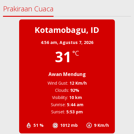
Prakiraan Cuaca
Kotamobagu, ID
4:56 am,
Agustus 7, 2026
31
°C
Awan Mendung
Wind Gust:
12 Km/h
Clouds:
92%
Visibility:
10 km
Sunrise:
5:44 am
Sunset:
5:53 pm
51 %
1012 mb
9 Km/h