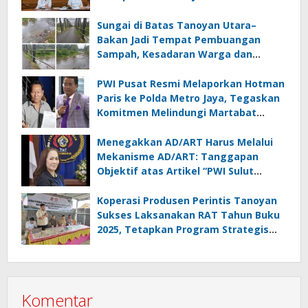
Lampung
Sungai di Batas Tanoyan Utara–
Bakan Jadi Tempat Pembuangan
Sampah, Kesadaran Warga dan
Kontrol Pemerintah Dipertanyakan
PWI Pusat Resmi Melaporkan Hotman
Paris ke Polda Metro Jaya, Tegaskan
Komitmen Melindungi Martabat
Wartawan
Menegakkan AD/ART Harus Melalui
Mekanisme AD/ART: Tanggapan
Objektif atas Artikel “PWI Sulut
Retak, Pro AD/ART vs Konspirasi
Melanggar Aturan”
Koperasi Produsen Perintis Tanoyan
Sukses Laksanakan RAT Tahun Buku
2025, Tetapkan Program Strategis
2026 Hasil Keputusan Anggota
Komentar