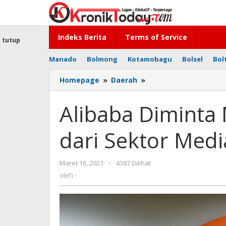
Lewati
ke
konten
Indeks Berita
Terms of Service
tutup
Manado
Bolmong
Kotamobagu
Bolsel
Bol
Homepage
»
Daerah
»
Alibaba
Diminta
Mendivestasikan
Alibaba Diminta
Aset
dari
dari Sektor Medi
Sektor
Media
Maret 16, 2021
oleh
-
4387 Dilihat
-
oleh
-