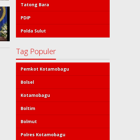
Tatong Bara
PDIP
Polda Sulut
Tag Populer
Pemkot Kotamobagu
Bolsel
Kotamobagu
Boltim
Bolmut
Polres Kotamobagu