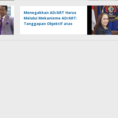
Kontrol Pemerintah
Dipertanyakan
Menegakkan AD/ART Harus
Melalui Mekanisme AD/ART:
Tanggapan Objektif atas
Artikel “PWI Sulut Retak, Pro
AD/ART vs Konspirasi
Melanggar Aturan”