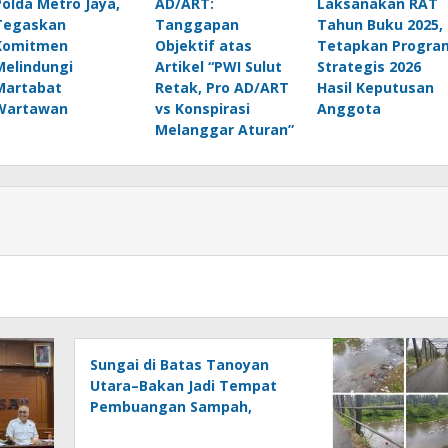
Polda Metro Jaya,
AD/ART:
Laksanakan RAT
Tegaskan
Tanggapan
Tahun Buku 2025,
Komitmen
Objektif atas
Tetapkan Progra
Melindungi
Artikel “PWI Sulut
Strategis 2026
Martabat
Retak, Pro AD/ART
Hasil Keputusan
Wartawan
vs Konspirasi
Anggota
Melanggar Aturan”
Sungai di Batas Tanoyan
Utara–Bakan Jadi Tempat
Pembuangan Sampah,
Kesadaran Warga dan