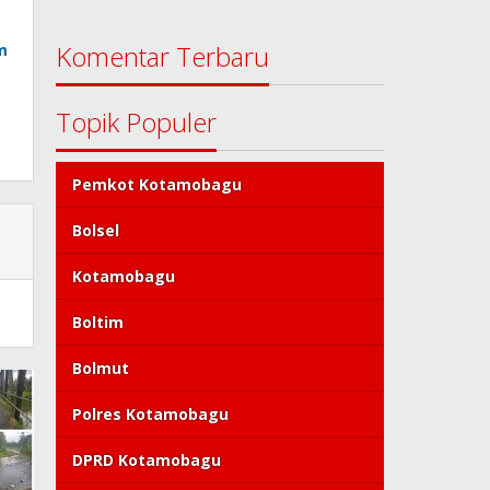
Komentar Terbaru
m
Topik Populer
Pemkot Kotamobagu
Bolsel
Kotamobagu
Boltim
Bolmut
Polres Kotamobagu
DPRD Kotamobagu