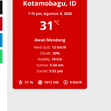
Kotamobagu, ID
7:15 pm,
Agustus 9, 2026
31
°C
Awan Mendung
Wind Gust:
12 Km/h
Clouds:
92%
Visibility:
10 km
Sunrise:
5:44 am
Sunset:
5:53 pm
51 %
1012 mb
9 Km/h