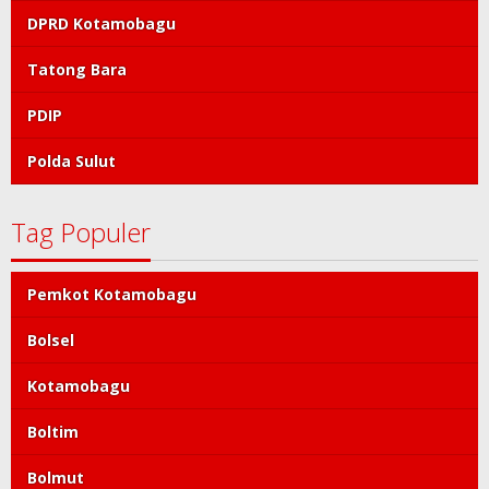
DPRD Kotamobagu
Tatong Bara
PDIP
Polda Sulut
Tag Populer
Pemkot Kotamobagu
Bolsel
Kotamobagu
Boltim
Bolmut