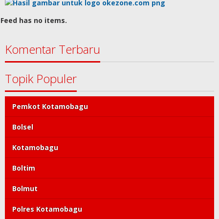
Feed has no items.
Komentar Terbaru
Topik Populer
Pemkot Kotamobagu
Bolsel
Kotamobagu
Boltim
Bolmut
Polres Kotamobagu