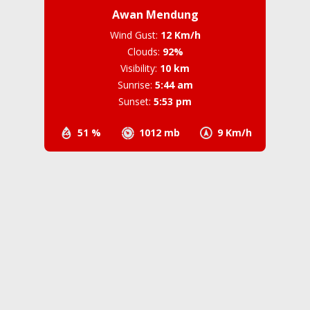
Awan Mendung
Wind Gust:
12 Km/h
Clouds:
92%
Visibility:
10 km
Sunrise:
5:44 am
Sunset:
5:53 pm
51 %
1012 mb
9 Km/h