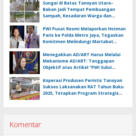
Sungai di Batas Tanoyan Utara–
Bakan Jadi Tempat Pembuangan
Sampah, Kesadaran Warga dan
Kontrol Pemerintah Dipertanyakan
PWI Pusat Resmi Melaporkan Hotman
Paris ke Polda Metro Jaya, Tegaskan
Komitmen Melindungi Martabat
Wartawan
Menegakkan AD/ART Harus Melalui
Mekanisme AD/ART: Tanggapan
Objektif atas Artikel “PWI Sulut
Retak, Pro AD/ART vs Konspirasi
Melanggar Aturan”
Koperasi Produsen Perintis Tanoyan
Sukses Laksanakan RAT Tahun Buku
2025, Tetapkan Program Strategis
2026 Hasil Keputusan Anggota
Komentar