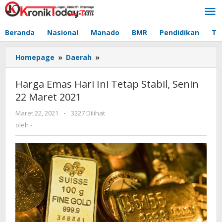
Lewati
ke
konten
Beranda
Nasional
Manado
BMR
Pendidikan
Te
Homepage
»
Daerah
»
Harga
Emas
Hari
Harga Emas Hari Ini Tetap Stabil, Senin
Ini
22 Maret 2021
Tetap
Stabil,
Maret 22, 2021
oleh
-
3227 Dilihat
Senin
-
oleh
-
22
Maret
2021