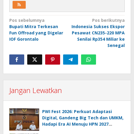
Navigasi
Pos sebelumnya
Pos berikutnya
Bupati Mitra Terkesan
Indonesia Sukses Ekspor
pos
Fun Offroad yang Digelar
Pesawat CN235-220 MPA
IOF Gorontalo
Senilai Rp354 Miliar ke
Senegal
Jangan Lewatkan
PWI Fest 2026: Perkuat Adaptasi
Digital, Gandeng Big Tech dan UMKM,
Hadapi Era AI Menuju HPN 2027
Lampung