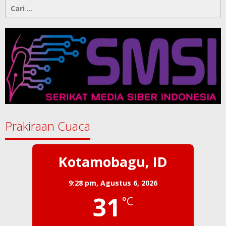
Cari
untuk:
Prakiraan Cuaca
Kotamobagu, ID
9:28 pm,
Agustus 6, 2026
31
°C