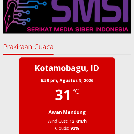
Prakiraan Cuaca
Kotamobagu, ID
6:59 pm,
Agustus 9, 2026
31
°C
Awan Mendung
Wind Gust:
12 Km/h
Clouds:
92%