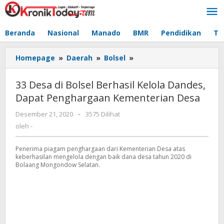
Lewati
ke
konten
Beranda
Nasional
Manado
BMR
Pendidikan
Te
Homepage
»
Daerah
»
Bolsel
»
33
Desa
di
33 Desa di Bolsel Berhasil Kelola Dandes,
Bolsel
Dapat Penghargaan Kementerian Desa
Berhasil
Kelola
Desember 21, 2020
oleh
-
3575 Dilihat
Dandes,
-
oleh
-
Dapat
Penghargaan
Penerima piagam penghargaan dari Kementerian Desa atas
Kementerian
keberhasilan mengelola dengan baik dana desa tahun 2020 di
Desa
Bolaang Mongondow Selatan.