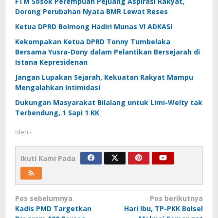
FTM Sosok Perempuan Pejuang Aspirasi Rakyat,
Dorong Perubahan Nyata BMR Lewat Reses
Ketua DPRD Bolmong Hadiri Munas VI ADKASI
Kekompakan Ketua DPRD Tonny Tumbelaka
Bersama Yusra-Dony dalam Pelantikan Bersejarah di
Istana Kepresidenan
Jangan Lupakan Sejarah, Kekuatan Rakyat Mampu
Mengalahkan Intimidasi
Dukungan Masyarakat Bilalang untuk Limi-Welty tak
Terbendung, 1 Sapi 1 KK
oleh
-
Ikuti Kami Pada
Navigasi
Pos sebelumnya
Pos berikutnya
Kadis PMD Targetkan
Hari Ibu, TP-PKK Bolsel
pos