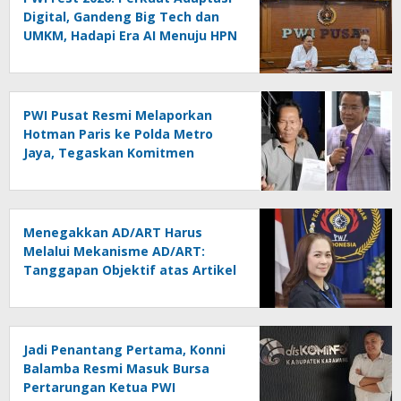
Digital, Gandeng Big Tech dan
UMKM, Hadapi Era AI Menuju HPN
2027 Lampung
PWI Pusat Resmi Melaporkan
Hotman Paris ke Polda Metro
Jaya, Tegaskan Komitmen
Melindungi Martabat Wartawan
Menegakkan AD/ART Harus
Melalui Mekanisme AD/ART:
Tanggapan Objektif atas Artikel
“PWI Sulut Retak, Pro AD/ART vs
Konspirasi Melanggar Aturan”
Jadi Penantang Pertama, Konni
Balamba Resmi Masuk Bursa
Pertarungan Ketua PWI