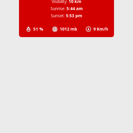
Visibility:
10 km
Sunrise:
5:44 am
Sunset:
5:53 pm
51 %
1012 mb
9 Km/h