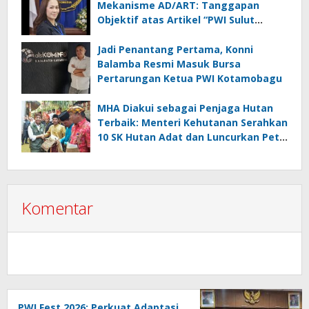
Mekanisme AD/ART: Tanggapan
Objektif atas Artikel “PWI Sulut
Retak, Pro AD/ART vs Konspirasi
Melanggar Aturan”
Jadi Penantang Pertama, Konni
Balamba Resmi Masuk Bursa
Pertarungan Ketua PWI Kotamobagu
MHA Diakui sebagai Penjaga Hutan
Terbaik: Menteri Kehutanan Serahkan
10 SK Hutan Adat dan Luncurkan Peta
Jalan 2025–2029
Komentar
PWI Fest 2026: Perkuat Adaptasi