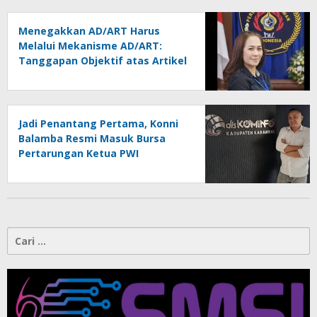
Menegakkan AD/ART Harus
Melalui Mekanisme AD/ART:
Tanggapan Objektif atas Artikel
“PWI Sulut Retak, Pro AD/ART vs
Konspirasi Melanggar Aturan”
Jadi Penantang Pertama, Konni
Balamba Resmi Masuk Bursa
Pertarungan Ketua PWI
Kotamobagu
Cari
untuk: