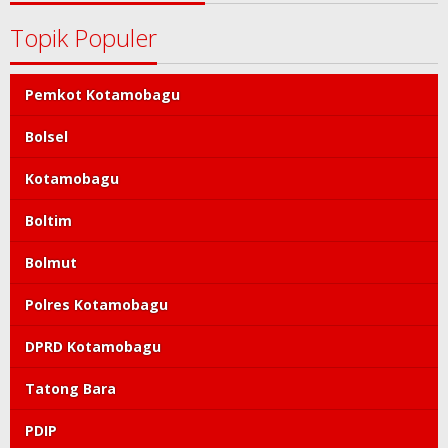
Topik Populer
Pemkot Kotamobagu
Bolsel
Kotamobagu
Boltim
Bolmut
Polres Kotamobagu
DPRD Kotamobagu
Tatong Bara
PDIP