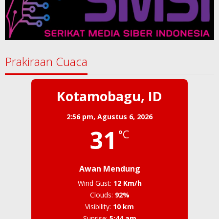
Prakiraan Cuaca
Kotamobagu, ID
2:56 pm,
Agustus 6, 2026
31
°C
Awan Mendung
Wind Gust:
12 Km/h
Clouds:
92%
Visibility:
10 km
Sunrise:
5:44 am