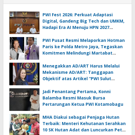
PWI Fest 2026: Perkuat Adaptasi
Digital, Gandeng Big Tech dan UMKM,
Hadapi Era AI Menuju HPN 2027
Lampung
PWI Pusat Resmi Melaporkan Hotman
Paris ke Polda Metro Jaya, Tegaskan
Komitmen Melindungi Martabat
Wartawan
Menegakkan AD/ART Harus Melalui
Mekanisme AD/ART: Tanggapan
Objektif atas Artikel “PWI Sulut
Retak, Pro AD/ART vs Konspirasi
Melanggar Aturan”
Jadi Penantang Pertama, Konni
Balamba Resmi Masuk Bursa
Pertarungan Ketua PWI Kotamobagu
MHA Diakui sebagai Penjaga Hutan
Terbaik: Menteri Kehutanan Serahkan
10 SK Hutan Adat dan Luncurkan Peta