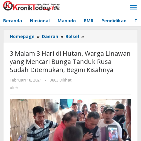
Lewati
ke
konten
Beranda
Nasional
Manado
BMR
Pendidikan
Te
Homepage
»
Daerah
»
Bolsel
»
3
Malam
3
3 Malam 3 Hari di Hutan, Warga Linawan
Hari
yang Mencari Bunga Tanduk Rusa
di
Sudah Ditemukan, Begini Kisahnya
Hutan,
Warga
Februari 18, 2021
oleh
-
3803 Dilihat
Linawan
-
oleh
-
yang
Mencari
Bunga
Tanduk
Rusa
Sudah
Ditemukan,
Begini