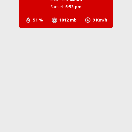
Sunset:
5:53 pm
51 %
1012 mb
9 Km/h