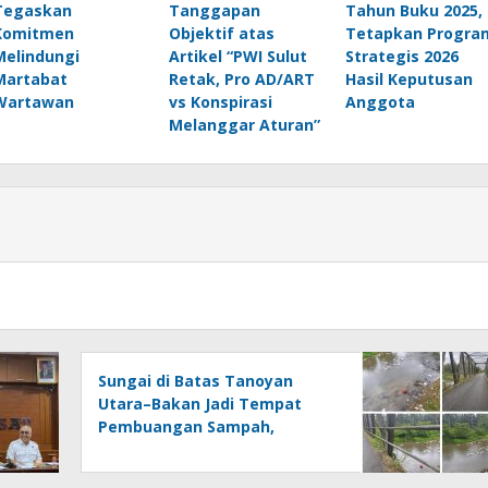
Tegaskan
Tanggapan
Tahun Buku 2025,
Komitmen
Objektif atas
Tetapkan Progra
Melindungi
Artikel “PWI Sulut
Strategis 2026
Martabat
Retak, Pro AD/ART
Hasil Keputusan
Wartawan
vs Konspirasi
Anggota
Melanggar Aturan”
Sungai di Batas Tanoyan
Utara–Bakan Jadi Tempat
Pembuangan Sampah,
Kesadaran Warga dan
Kontrol Pemerintah