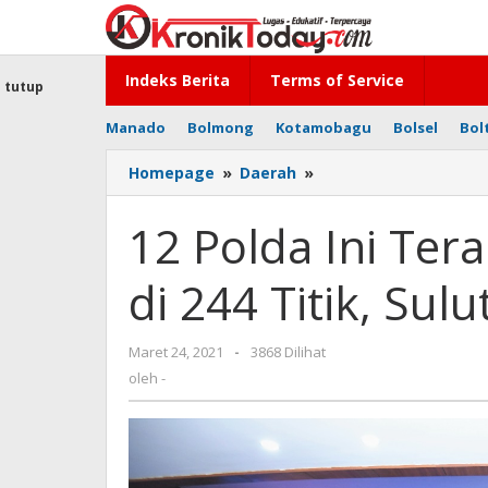
Lewati
ke
konten
Indeks Berita
Terms of Service
tutup
Manado
Bolmong
Kotamobagu
Bolsel
Bol
Homepage
»
Daerah
»
12
Polda
Ini
12 Polda Ini Ter
Terapkan
Tilang
di 244 Titik, Sul
Elektronik
di
244
Maret 24, 2021
oleh
-
3868 Dilihat
Titik,
-
oleh
-
Sulut
Salah
Satunya