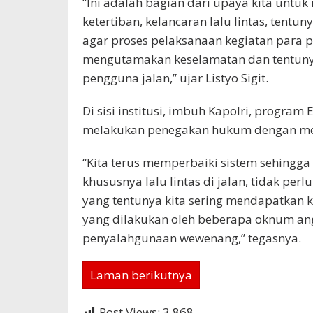
“Ini adalah bagian dari upaya kita unt
ketertiban, kelancaran lalu lintas, ten
agar proses pelaksanaan kegiatan para pe
mengutamakan keselamatan dan tentuny
pengguna jalan,” ujar Listyo Sigit.
Di sisi institusi, imbuh Kapolri, program
melakukan penegakan hukum dengan mem
“Kita terus memperbaiki sistem sehingg
khususnya lalu lintas di jalan, tidak pe
yang tentunya kita sering mendapatkan k
yang dilakukan oleh beberapa oknum ang
penyalahgunaan wewenang,” tegasnya.
Laman berikutnya
Post Views:
3,868