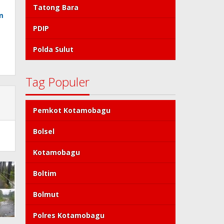
Tatong Bara
m
PDIP
Polda Sulut
Tag Populer
Pemkot Kotamobagu
Bolsel
Kotamobagu
Boltim
Bolmut
Polres Kotamobagu