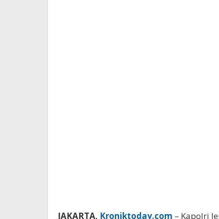
JAKARTA,
Kroniktoday.com
– Kapolri J