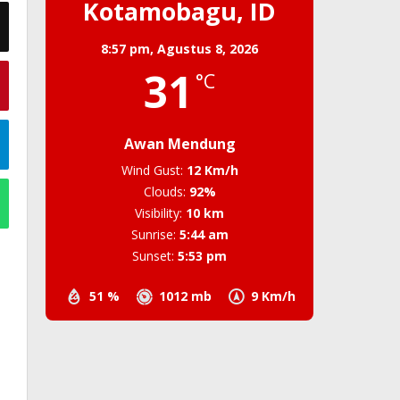
Kotamobagu, ID
8:57 pm,
Agustus 8, 2026
31
°C
Awan Mendung
Wind Gust:
12 Km/h
Clouds:
92%
Visibility:
10 km
Sunrise:
5:44 am
Sunset:
5:53 pm
51 %
1012 mb
9 Km/h