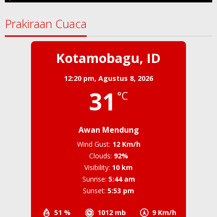
Cari
untuk:
Prakiraan Cuaca
Kotamobagu, ID
12:20 pm,
Agustus 8, 2026
31
°C