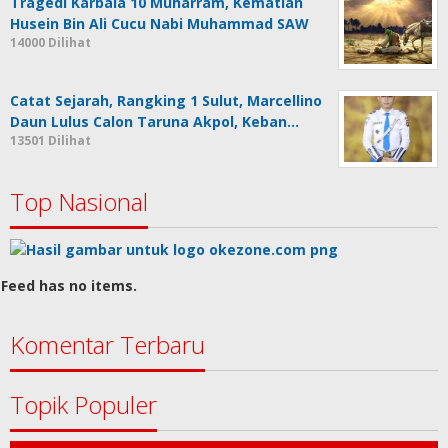
Begini Keterangan Lengkap KPPS Terkait
Proses Pemilihan Sangadi Mopusi dan
Perhi…
23231 Dilihat
Ini Pejabat Bolmong yang Dilantik Bupati
15588 Dilihat
Tragedi Karbala 10 Muharram, Kematian
Husein Bin Ali Cucu Nabi Muhammad SAW
14000 Dilihat
Catat Sejarah, Rangking 1 Sulut, Marcellino
Daun Lulus Calon Taruna Akpol, Keban…
13501 Dilihat
Top Nasional