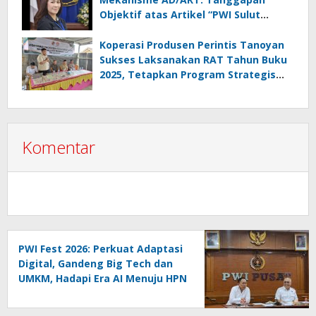
Objektif atas Artikel “PWI Sulut
Retak, Pro AD/ART vs Konspirasi
Melanggar Aturan”
Koperasi Produsen Perintis Tanoyan
Sukses Laksanakan RAT Tahun Buku
2025, Tetapkan Program Strategis
2026 Hasil Keputusan Anggota
Komentar
PWI Fest 2026: Perkuat Adaptasi
Digital, Gandeng Big Tech dan
UMKM, Hadapi Era AI Menuju HPN
2027 Lampung