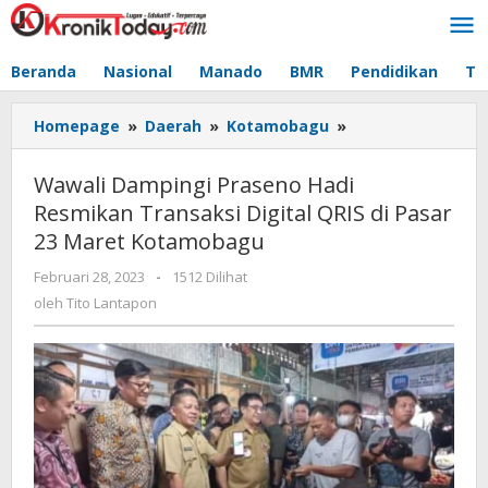
Lewati
ke
konten
Beranda
Nasional
Manado
BMR
Pendidikan
Te
Homepage
»
Daerah
»
Kotamobagu
»
Wawali
Dampingi
Praseno
Wawali Dampingi Praseno Hadi
Hadi
Resmikan Transaksi Digital QRIS di Pasar
Resmikan
23 Maret Kotamobagu
Transaksi
Digital
Februari 28, 2023
oleh
-
1512 Dilihat
QRIS
Tito
oleh
Tito Lantapon
di
Lantapon
Pasar
23
Maret
Kotamobagu