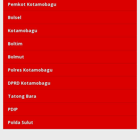
Feed has no items.
Komentar Terbaru
Topik Populer
Pemkot Kotamobagu
Bolsel
Kotamobagu
Boltim
Bolmut
Polres Kotamobagu