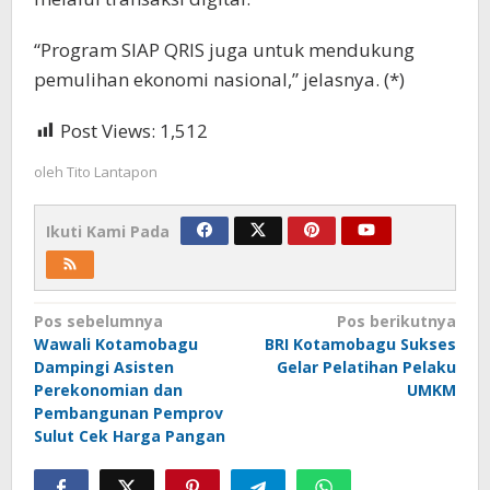
“Program SIAP QRIS juga untuk mendukung
pemulihan ekonomi nasional,” jelasnya. (*)
Post Views:
1,512
oleh
Tito Lantapon
Ikuti Kami Pada
Navigasi
Pos sebelumnya
Pos berikutnya
Wawali Kotamobagu
BRI Kotamobagu Sukses
pos
Dampingi Asisten
Gelar Pelatihan Pelaku
Perekonomian dan
UMKM
Pembangunan Pemprov
Sulut Cek Harga Pangan