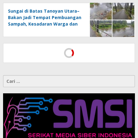
Sungai di Batas Tanoyan Utara–
Bakan Jadi Tempat Pembuangan
Sampah, Kesadaran Warga dan
Kontrol Pemerintah
Dipertanyakan
PWI Pusat Resmi Melaporkan
Hotman Paris ke Polda Metro
Jaya, Tegaskan Komitmen
Melindungi Martabat Wartawan
Menegakkan AD/ART Harus
Melalui Mekanisme AD/ART:
Tanggapan Objektif atas Artikel
“PWI Sulut Retak, Pro AD/ART vs
Konspirasi Melanggar Aturan”