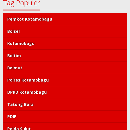
DPRD Kotamobagu
Tatong Bara
PDIP
Polda Sulut
Tag Populer
Pemkot Kotamobagu
Bolsel
Kotamobagu
Boltim
Bolmut