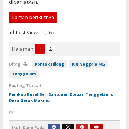
dipanjatkan.
Laman berikutnya
Post Views:
2,267
Halaman:
1
2
Ditag
Kontak Hilang
KRI Naggala 402
Tenggelam
Posting Terkait
Pemkab Busel Beri Santunan Korban Tenggelam di
Desa Gerak Makmur
oleh
-
Ikuti Kami Pada