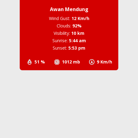
Prakiraan Cuaca
Kotamobagu, ID
5:13 pm,
Agustus 8, 2026
31
°C
Awan Mendung
Wind Gust:
12 Km/h
Clouds:
92%
Visibility:
10 km
Sunrise:
5:44 am
Sunset:
5:53 pm
51 %
1012 mb
9 Km/h