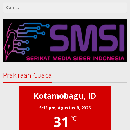
Menegakkan AD/ART Harus
Melalui Mekanisme AD/ART:
Tanggapan Objektif atas Artikel
“PWI Sulut Retak, Pro AD/ART vs
Konspirasi Melanggar Aturan”
Cari
untuk: