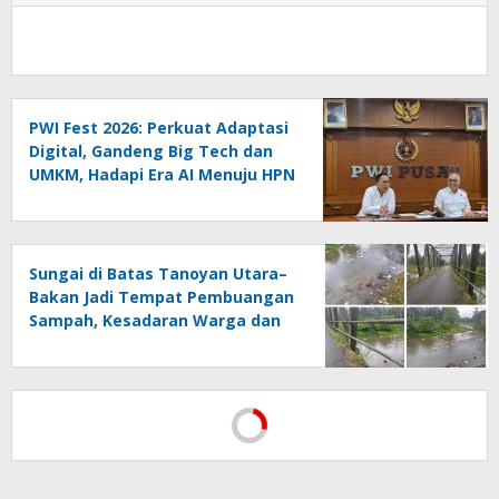
PWI Fest 2026: Perkuat Adaptasi
Digital, Gandeng Big Tech dan
UMKM, Hadapi Era AI Menuju HPN
2027 Lampung
Sungai di Batas Tanoyan Utara–
Bakan Jadi Tempat Pembuangan
Sampah, Kesadaran Warga dan
Kontrol Pemerintah
Dipertanyakan
PWI Pusat Resmi Melaporkan
Hotman Paris ke Polda Metro
Jaya, Tegaskan Komitmen
Melindungi Martabat Wartawan