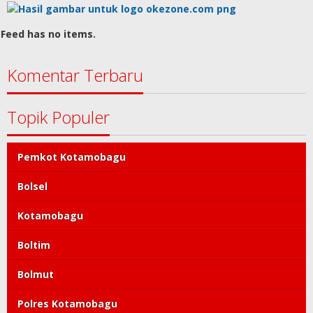
14008 Dilihat
Catat Sejarah, Rangking 1 Sulut, Marcellino
Daun Lulus Calon Taruna Akpol, Keban…
13503 Dilihat
Top Nasional
Feed has no items.
Komentar Terbaru
Topik Populer
Pemkot Kotamobagu