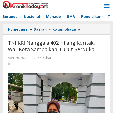
Lewati
ke
konten
Beranda
Nasional
Manado
BMR
Pendidikan
Te
Homepage
»
Daerah
»
Kotamobagu
»
TNI
KRI
Nanggala
TNI KRI Nanggala 402 Hilang Kontak,
402
Wali Kota Sampaikan Turut Berduka
Hilang
Kontak,
April 26, 2021
oleh
-
2267 Dilihat
Wali
-
oleh
-
Kota
Sampaikan
Turut
Berduka