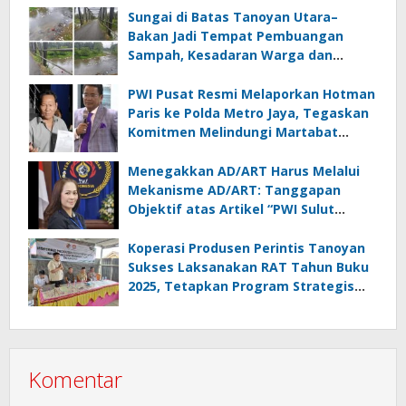
Sungai di Batas Tanoyan Utara–
Bakan Jadi Tempat Pembuangan
Sampah, Kesadaran Warga dan
Kontrol Pemerintah Dipertanyakan
PWI Pusat Resmi Melaporkan Hotman
Paris ke Polda Metro Jaya, Tegaskan
Komitmen Melindungi Martabat
Wartawan
Menegakkan AD/ART Harus Melalui
Mekanisme AD/ART: Tanggapan
Objektif atas Artikel “PWI Sulut
Retak, Pro AD/ART vs Konspirasi
Melanggar Aturan”
Koperasi Produsen Perintis Tanoyan
Sukses Laksanakan RAT Tahun Buku
2025, Tetapkan Program Strategis
2026 Hasil Keputusan Anggota
Komentar